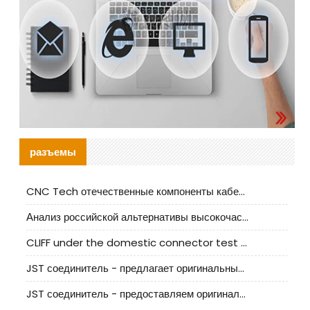
разъемы
CNC Tech отечественные компоненты кабельной арматуры оценка и руководство по производственному внедрению
Анализ российской альтернативы высокочастотных кабельных колодцев I-PEX
CLIFF under the domestic connector test standard update
JST соединитель - предлагает оригинальные и заменяющие JST NSHR-02V-S соединители
JST соединитель - предоставляем оригинальные JST GHR-09V-S соединители и их аналоги