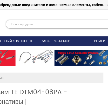
обрендовые соединители и заменяемые элементы, кабельны
РОННЫЙ КОМПОНЕНТ
ЗАПАС РАЗЪЕМОВ
РЕМНИ
емы
ъем TE DTM04-08PA -
нативы |