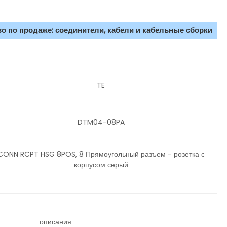
о по продаже: соединители, кабели и кабельные сборки
TE
DTM04-08PA
CONN RCPT HSG 8POS, 8 Прямоугольный разъем - розетка с
корпусом серый
описания