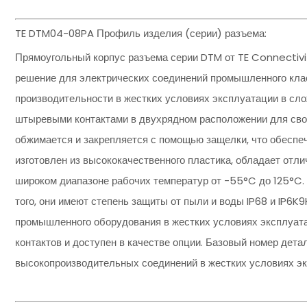
TE DTM04-08PA Профиль изделия (серии) разъема:
Прямоугольный корпус разъема серии DTM от TE Connectiv
решение для электрических соединений промышленного клас
производительности в жестких условиях эксплуатации в сло
штыревыми контактами в двухрядном расположении для своб
обжимается и закрепляется с помощью защелки, что обеспеч
изготовлен из высококачественного пластика, обладает отл
широком диапазоне рабочих температур от -55°C до 125°C. 
того, они имеют степень защиты от пыли и воды IP68 и IP6K
промышленного оборудования в жестких условиях эксплуата
контактов и доступен в качестве опции. Базовый номер дета
высокопроизводительных соединений в жестких условиях эк