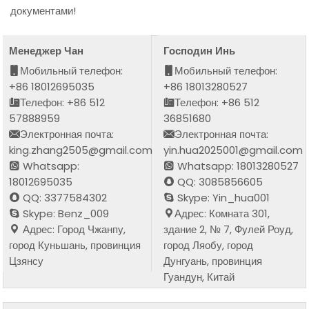
документами!
Менеджер Чан
Господин Инь
Мобильный телефон:
Мобильный телефон:
+86 18012695035
+86 18013280527
Телефон: +86 512
Телефон: +86 512
57888959
36851680
Электронная почта:
Электронная почта:
king.zhang2505@gmail.com
yin.hua2025001@gmail.com
Whatsapp:
Whatsapp: 18013280527
18012695035
QQ: 3085856605
QQ: 3377584302
Skype: Yin_hua001
Skype: Benz_009
Адрес: Комната 301,
Адрес: Город Чжанпу,
здание 2, № 7, Фулей Роуд,
город Куньшань, провинция
город Ляобу, город
Цзянсу
Дунгуань, провинция
Гуандун, Китай