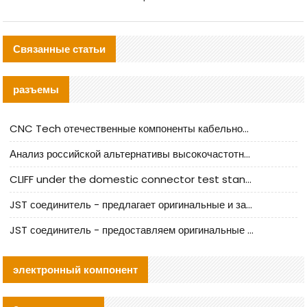
Связанные статьи
разъемы
CNC Tech отечественные компоненты кабельной арматуры оценка и руководство по производственному внедрению
Анализ российской альтернативы высокочастотных кабельных колодцев I-PEX
CLIFF under the domestic connector test standard update
JST соединитель - предлагает оригинальные и заменяющие JST NSHR-02V-S соединители
JST соединитель - предоставляем оригинальные JST GHR-09V-S соединители и их аналоги
электронный компонент