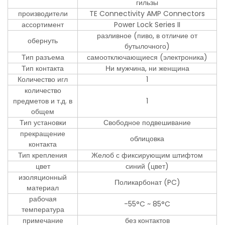
гильзы
производители
TE Connectivity AMP Connectors
ассортимент
Power Lock Series II
разливное (пиво, в отличие от
обернуть
бутылочного)
Тип разъема
самоотключающиеся (электроника)
Тип контакта
Ни мужчина, ни женщина
Количество игл
1
количество
предметов и т.д. в
1
общем
Тип установки
Свободное подвешивание
прекращение
облицовка
контакта
Тип крепления
Желоб с фиксирующим штифтом
цвет
синий (цвет)
изоляционный
Поликарбонат (PC)
материал
рабочая
-55°C ~ 85°C
температура
примечание
без контактов