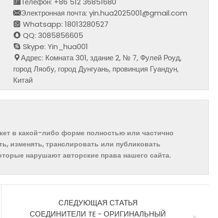
Телефон: +86 512 36851680
Электронная почта: yin.hua2025001@gmail.com
Whatsapp: 18013280527
QQ: 3085856605
Skype: Yin_hua001
Адрес: Комната 301, здание 2, № 7, Фулей Роуд,
город Ляобу, город Дунгуань, провинция Гуандун,
Китай
ожет в какой-либо форме полностью или частично
ть, изменять, транслировать или публиковать
которые нарушают авторские права нашего сайта.
СЛЕДУЮЩАЯ СТАТЬЯ
СОЕДИНИТЕЛИ TE - ОРИГИНАЛЬНЫЙ