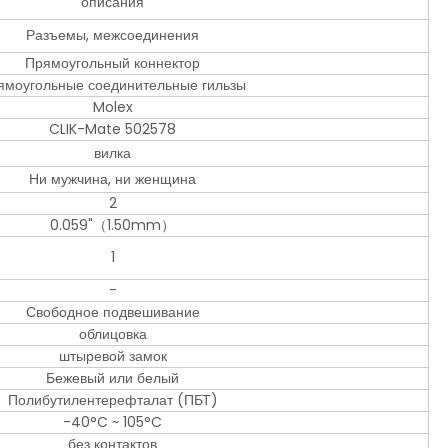
описания
Разъемы, межсоединения
Прямоугольный коннектор
ямоугольные соединительные гильзы
Molex
CLIK-Mate 502578
вилка
Ни мужчина, ни женщина
2
0.059"（1.50mm）
1
-
Свободное подвешивание
облицовка
штыревой замок
Бежевый или белый
Полибутилентерефталат (ПБТ)
-40°C ~ 105°C
без контактов