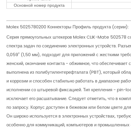
Основной номер продукта
Molex 5025780200 Коннекторы Профиль продукта (серии):
Серия прямоугольных штекеров Molex CLIK-Mate 502578 со
спектра задач по соединению электронных устройств. Разъем
0,059" (1,50 мм), подходит для приложений с жесткими требо
женский, окончание контакта - обжимное, что обеспечивает
выполнена из полибутилентерефталата (PBT), который обла
и коррозии и способен стабильно работать в диапазоне рабо
исполнении со штыревой фиксацией. Тип крепления - pin-lo
исключает его расшатывание. Следует отметить, что в комп
по запросу. Корпус доступен в бежевом или белом цвете дл
Он широко используется в электронных устройствах, требу
особенно для коммуникаций, компьютеров и промышленных 