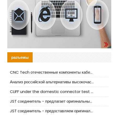
разъемы
CNC Tech отечественные компоненты кабельной арматуры оценка и руководство по производственному внедрению
Анализ российской альтернативы высокочастотных кабельных колодцев I-PEX
CLIFF under the domestic connector test standard update
JST соединитель - предлагает оригинальные и заменяющие JST NSHR-02V-S соединители
JST соединитель - предоставляем оригинальные JST GHR-09V-S соединители и их аналоги