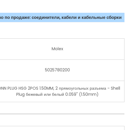
о по продаже: соединители, кабели и кабельные сборки
Molex
5025780200
NN PLUG HSG 2POS 1.50MM, 2 прямоугольных разъема - Shell
Plug бежевый или белый 0.059" (1.50mm)