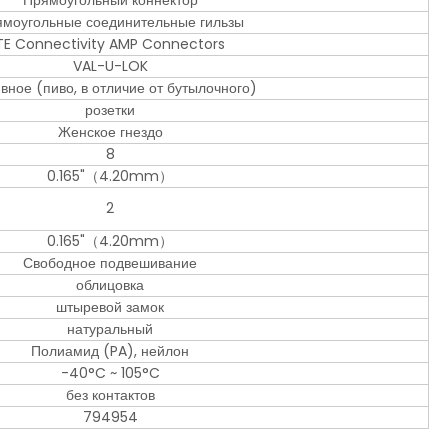
Прямоугольный коннектор
моугольные соединительные гильзы
TE Connectivity AMP Connectors
VAL-U-LOK
вное (пиво, в отличие от бутылочного)
розетки
Женское гнездо
8
0.165"（4.20mm）
2
0.165"（4.20mm）
Свободное подвешивание
облицовка
штыревой замок
натуральный
Полиамид (PA), нейлон
-40°C ~ 105°C
без контактов
794954