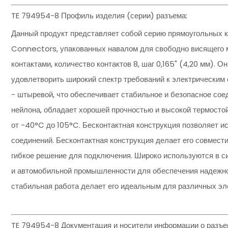
TE 794954-8 Профиль изделия (серии) разъема:
Данный продукт представляет собой серию прямоугольных к
Connectors, упакованных навалом для свободно висящего м
контактами, количество контактов 8, шаг 0,165" (4,20 мм). О
удовлетворить широкий спектр требований к электрическим 
- штыревой, что обеспечивает стабильное и безопасное соед
нейлона, обладает хорошей прочностью и высокой термосто
от -40°C до 105°C. Бесконтактная конструкция позволяет и
соединений. Бесконтактная конструкция делает его совмест
гибкое решение для подключения. Широко используются в с
и автомобильной промышленности для обеспечения надежной
стабильная работа делает его идеальным для различных эл
TE 794954-8 Документация и носители информации о разъе