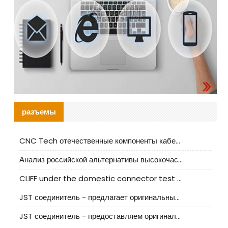
разъемы
CNC Tech отечественные компоненты кабельной арматуры оценка и руководство по производственному внедрению
Анализ российской альтернативы высокочастотных кабельных колодцев I-PEX
CLIFF under the domestic connector test standard update
JST соединитель - предлагает оригинальные и заменяющие JST NSHR-02V-S соединители
JST соединитель - предоставляем оригинальные JST GHR-09V-S соединители и их аналоги