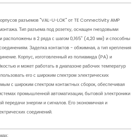
орпусов разъемов "VAL-U-LOK" от TE Connectivity AMP
онтажа. Тип разъема под розетку, оснащен гнездовыми
ни расположены в 2 ряда с шагом 0,165" (4,20 мм) и способны
соединениям. Заделка контактов - обжимная, а тип крепления
инение. Корпус, изготовленный из полиамида (PA) и
йкостью и может работать в диапазоне рабочих температур
спользовать его с широким спектром электрических
имым с широким спектром контактных сборок, обеспечивая
истемах промышленной автоматизации, бытовой электроники
 передачи энергии и сигналов. Его экономичная и
ектрических соединений.
мах: