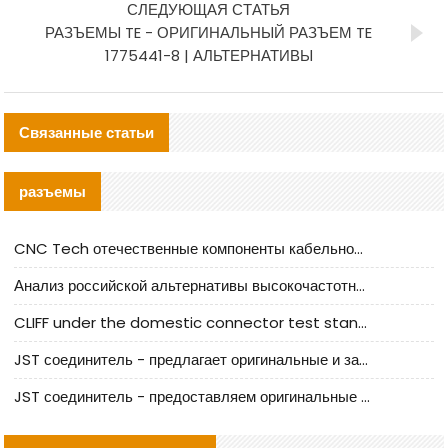
СЛЕДУЮЩАЯ СТАТЬЯ
РАЗЪЕМЫ TE - ОРИГИНАЛЬНЫЙ РАЗЪЕМ TE
1775441-8 | АЛЬТЕРНАТИВЫ
Связанные статьи
разъемы
CNC Tech отечественные компоненты кабельной арматуры оценка и руководство по производственному внедрению
Анализ российской альтернативы высокочастотных кабельных колодцев I-PEX
CLIFF under the domestic connector test standard update
JST соединитель - предлагает оригинальные и заменяющие JST NSHR-02V-S соединители
JST соединитель - предоставляем оригинальные JST GHR-09V-S соединители и их аналоги