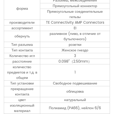
Разъемы, межсоединения
Прямоугольный коннектор
форма
Прямоугольные соединительные
гильзы
производители
TE Connectivity AMP Connectors
ассортимент
EI
разливное (пиво, в отличие от
обернуть
бутылочного)
Тип разъема
розетки
Тип контакта
Женское гнездо
Количество игл
3
расстояние
0.098"（2.50mm）
количество
предметов и т.д. в
1
общем
Тип установки
Свободное подвешивание
прекращение
облицовка
контакта
цвет
натуральный
изоляционный
Полиамид (PA66), нейлон 6/6
материал