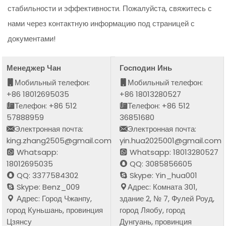
стабильности и эффективности. Пожалуйста, свяжитесь с
нами через контактную информацию под страницей с
документами!
Менеджер Чан
Господин Инь
Мобильный телефон:
Мобильный телефон:
+86 18012695035
+86 18013280527
Телефон: +86 512
Телефон: +86 512
57888959
36851680
Электронная почта:
Электронная почта:
king.zhang2505@gmail.com
yin.hua2025001@gmail.com
Whatsapp:
Whatsapp: 18013280527
18012695035
QQ: 3085856605
QQ: 3377584302
Skype: Yin_hua001
Skype: Benz_009
Адрес: Комната 301,
Адрес: Город Чжанпу,
здание 2, № 7, Фулей Роуд,
город Куньшань, провинция
город Ляобу, город
Цзянсу
Дунгуань, провинция