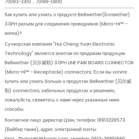
70093-2410，70189-0800
Как купить или узнать о продукте Bellwether(Бэлвether)
3.0PH разъем для соединения проводников (Micro-Hi™ -
вилка)?
Сучжоуская компания "Hui Cheng Yuan Electronic
Technology" является агентом по продажам продукции
Bellwether (贝尔威勒) 3.0PH LINE PAIR BOARD CONNECTOR
(Micro-Hi™ - Receptacle) connectors; Если вы хотите
купить или узнать больше о продуктах Bellwether (贝尔威
勒) connectors, кабельных продуктах и решениях,
пожалуйста, свяжитесь с нами через указанные ниже
способы.
Контактное лицо: директор Цзян, телефон: 18913228573
(Вайбер также), адрес электронной почты:
King_Zhang@LPMconn.com, телефон: 0512-36851680,