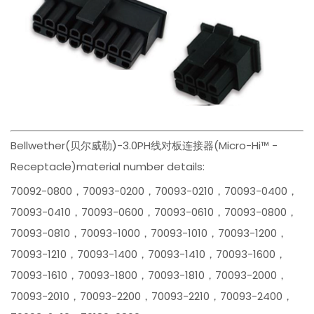
Bellwether(贝尔威勒)-3.0PH线对板连接器(Micro-Hi™ -
Receptacle)material number details:
70092-0800，70093-0200，70093-0210，70093-0400，
70093-0410，70093-0600，70093-0610，70093-0800，
70093-0810，70093-1000，70093-1010，70093-1200，
70093-1210，70093-1400，70093-1410，70093-1600，
70093-1610，70093-1800，70093-1810，70093-2000，
70093-2010，70093-2200，70093-2210，70093-2400，