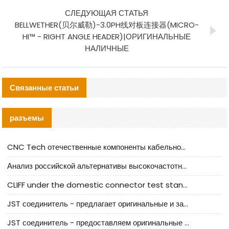
СЛЕДУЮЩАЯ СТАТЬЯ
BELLWETHER(贝尔威勒)-3.0PH线对板连接器(MICRO-
HI™ - RIGHT ANGLE HEADER)|ОРИГИНАЛЬНЫЕ
НАЛИЧНЫЕ
Связанные статьи
разъемы
CNC Tech отечественные компоненты кабельной арматуры оценка и руководство по производственному внедрению
Анализ российской альтернативы высокочастотных кабельных колодцев I-PEX
CLIFF under the domestic connector test standard update
JST соединитель - предлагает оригинальные и заменяющие JST NSHR-02V-S соединители
JST соединитель - предоставляем оригинальные JST GHR-09V-S соединители и их аналоги