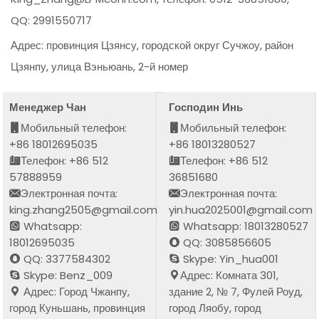
QQ: 2991550717
Адрес: провинция Цзянсу, городской округ Сучжоу, район
Цзянпу, улица Вэньюань, 2-й номер
Менеджер Чан
Господин Инь
Мобильный телефон:
Мобильный телефон:
+86 18012695035
+86 18013280527
Телефон: +86 512
Телефон: +86 512
57888959
36851680
Электронная почта:
Электронная почта:
king.zhang2505@gmail.com
yin.hua2025001@gmail.com
Whatsapp:
Whatsapp: 18013280527
18012695035
QQ: 3085856605
QQ: 3377584302
Skype: Yin_hua001
Skype: Benz_009
Адрес: Комната 301,
Адрес: Город Чжанпу,
здание 2, № 7, Фулей Роуд,
город Куньшань, провинция
город Ляобу, город