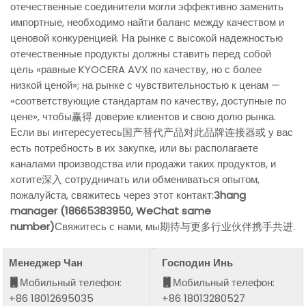
отечественные соединители могли эффективно заменить
импортные, необходимо найти баланс между качеством и
ценовой конкуренцией. На рынке с высокой надежностью
отечественные продукты должны ставить перед собой
цель «равные KYOCERA AVX по качеству, но с более
низкой ценой»; на рынке с чувствительностью к ценам —
«соответствующие стандартам по качеству, доступные по
цене», чтобы赢得 доверие клиентов и свою долю рынка.
Если вы интересуетесь国产替代产品对此品牌连接器或 у вас
есть потребность в их закупке, или вы располагаете
каналами производства или продажи таких продуктов, и
хотите深入 сотрудничать или обмениваться опытом,
пожалуйста, свяжитесь через этот контакт:
Зhang
manager (18665383950, WeChat same
number)
Свяжитесь с нами, мы期待与更多行业伙伴携手共进.
Менеджер Чан
Господин Инь
Мобильный телефон:
Мобильный телефон:
+86 18012695035
+86 18013280527