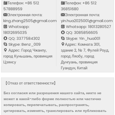
Телефон: +86 512
Телефон: +86 512
57888959
36851680
Электронная почта:
Электронная почта:
king.zhang2505@gmail.com
yin.hua2025001@gmail.com
Whatsapp:
Whatsapp: 18013280527
18012695035
QQ: 3085856605
QQ: 3377584302
Skype: Yin_hua001
Skype: Benz_009
Адрес: Комната 301,
Адрес: Город Чжанпу,
здание 2, № 7, Фулей Роуд,
город Куньшань, провинция
город Ляобу, город
Цзянсу
Дунгуань, провинция
Гуандун, Китай
【Отказ от ответственности】
Без согласия или разрешения нашего сайта, никто не
может в какой-либо форме полностью или частично
копировать, перепечатывать, распространять,
цитировать, изменять, транслировать или публиковать