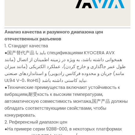
Анализ качества и разумного диапазона цен
отечественных разъемов
1. Стандарт качества
●国产替代产品 باید با спецификациями KYOCERA AVX
همخوانی داشته باشد، به ویژه در زمینه اطمینان از اتصال (مانند
طول عمر جاگذاری و خارج کردن)، عملکرد الکتریکی (مانند میزان
جریان و محدوده فرکانس رادیویی) و استانداردهای صنعتی (مانند
UL94 V-0، RoHS) نباید کاستی داشته باشد.
●Технические преимущества включают устойчивость к
вибрациям,耐受кость к высоким температурам,
автоматическую совместимость монтажа,国产产品 должны
обладать соответствующими свойствами, чтобы
конкурировать.
2. Референсный диапазон цен
●На примере серии 9288-000, в некоторых платформах