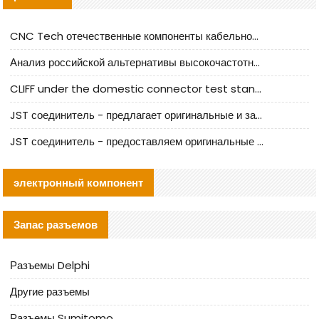
CNC Tech отечественные компоненты кабельной арматуры оценка и руководство по производственному внедрению
Анализ российской альтернативы высокочастотных кабельных колодцев I-PEX
CLIFF under the domestic connector test standard update
JST соединитель - предлагает оригинальные и заменяющие JST NSHR-02V-S соединители
JST соединитель - предоставляем оригинальные JST GHR-09V-S соединители и их аналоги
электронный компонент
Запас разъемов
Разъемы Delphi
Другие разъемы
Разъемы Sumitomo