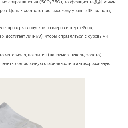
внение сопротивления (50Ω/75Ω), коэффициента反射 VSWR,
ров. Цель - соответствие высокому уровню RF полноты,
еде: проверка допусков размеров интерфейсов,
р, достигает ли IP68), чтобы справляться с суровыми
о материала, покрытия (например, никель, золото),
спечить долгосрочную стабильность и антикоррозийную