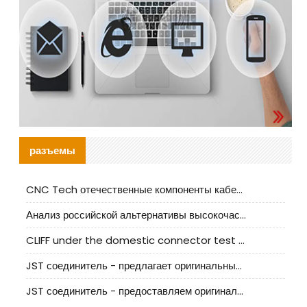
разъемы
CNC Tech отечественные компоненты кабельной арматуры оценка и руководство по производственному внедрению
Анализ российской альтернативы высокочастотных кабельных колодцев I-PEX
CLIFF under the domestic connector test standard update
JST соединитель - предлагает оригинальные и заменяющие JST NSHR-02V-S соединители
JST соединитель - предоставляем оригинальные JST GHR-09V-S соединители и их аналоги