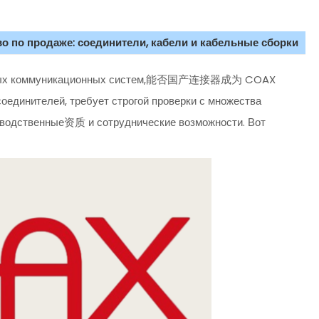
о по продаже: соединители, кабели и кабельные сборки
тронных коммуникационных систем,能否国产连接器成为 COAX
единителей, требует строгой проверки с множества
оизводственные资质 и сотруднические возможности. Вот