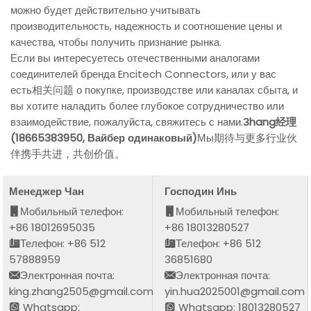
можно будет действительно учитывать
производительность, надежность и соотношение цены и
качества, чтобы получить признание рынка.
Если вы интересуетесь отечественными аналогами
соединителей бренда Encitech Connectors, или у вас
есть相关问题 о покупке, производстве или каналах сбыта, и
вы хотите наладить более глубокое сотрудничество или
взаимодействие, пожалуйста, свяжитесь с нами.
Зhang经理
(18665383950, Вайбер одинаковый)
Мы期待与更多行业伙
伴携手共进，共创价值。
Менеджер Чан
Господин Инь
Мобильный телефон:
Мобильный телефон:
+86 18012695035
+86 18013280527
Телефон: +86 512
Телефон: +86 512
57888959
36851680
Электронная почта:
Электронная почта:
king.zhang2505@gmail.com
yin.hua2025001@gmail.com
Whatsapp:
Whatsapp: 18013280527