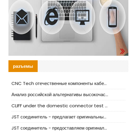
разъемы
CNC Tech отечественные компоненты кабельной арматуры оценка и руководство по производственному внедрению
Анализ российской альтернативы высокочастотных кабельных колодцев I-PEX
CLIFF under the domestic connector test standard update
JST соединитель - предлагает оригинальные и заменяющие JST NSHR-02V-S соединители
JST соединитель - предоставляем оригинальные JST GHR-09V-S соединители и их аналоги