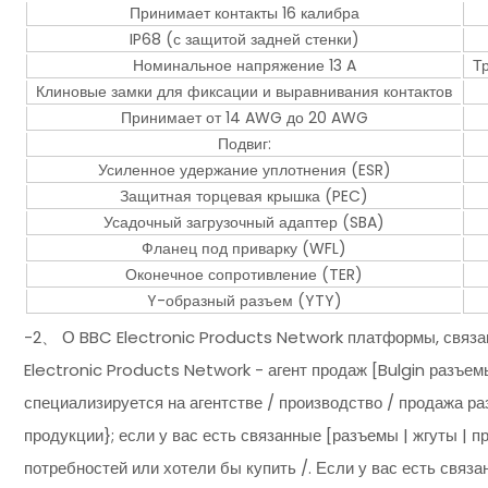
Принимает контакты 16 калибра
IP68 (с защитой задней стенки)
Номинальное напряжение 13 A
Т
Клиновые замки для фиксации и выравнивания контактов
Принимает от 14 AWG до 20 AWG
Подвиг:
Усиленное удержание уплотнения (ESR)
Защитная торцевая крышка (PEC)
Усадочный загрузочный адаптер (SBA)
Фланец под приварку (WFL)
Оконечное сопротивление (TER)
Y-образный разъем (YTY)
-2、 О BBC Electronic Products Network платформы, связан
Electronic Products Network - агент продаж [Bulgin разъем
специализируется на агентстве / производство / продажа ра
продукции}; если у вас есть связанные [разъемы | жгуты | п
потребностей или хотели бы купить /. Если у вас есть связа