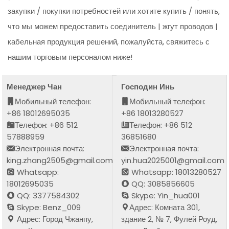
закупки / покупки потребностей или хотите купить / понять,
что мы можем предоставить соединитель | жгут проводов |
кабельная продукция решений, пожалуйста, свяжитесь с
нашим торговым персоналом ниже!
Менеджер Чан
Господин Инь
Мобильный телефон:
Мобильный телефон:
+86 18012695035
+86 18013280527
Телефон: +86 512
Телефон: +86 512
57888959
36851680
Электронная почта:
Электронная почта:
king.zhang2505@gmail.com
yin.hua2025001@gmail.com
Whatsapp:
Whatsapp: 18013280527
18012695035
QQ: 3085856605
QQ: 3377584302
Skype: Yin_hua001
Skype: Benz_009
Адрес: Комната 301,
Адрес: Город Чжанпу,
здание 2, № 7, Фулей Роуд,