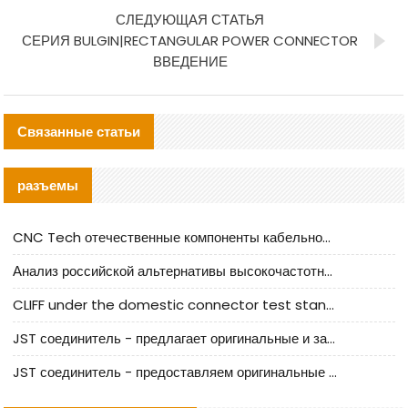
СЛЕДУЮЩАЯ СТАТЬЯ
СЕРИЯ BULGIN|RECTANGULAR POWER CONNECTOR
ВВЕДЕНИЕ
Связанные статьи
разъемы
CNC Tech отечественные компоненты кабельной арматуры оценка и руководство по производственному внедрению
Анализ российской альтернативы высокочастотных кабельных колодцев I-PEX
CLIFF under the domestic connector test standard update
JST соединитель - предлагает оригинальные и заменяющие JST NSHR-02V-S соединители
JST соединитель - предоставляем оригинальные JST GHR-09V-S соединители и их аналоги