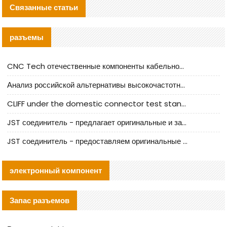
Связанные статьи
разъемы
CNC Tech отечественные компоненты кабельной арматуры оценка и руководство по производственному внедрению
Анализ российской альтернативы высокочастотных кабельных колодцев I-PEX
CLIFF under the domestic connector test standard update
JST соединитель - предлагает оригинальные и заменяющие JST NSHR-02V-S соединители
JST соединитель - предоставляем оригинальные JST GHR-09V-S соединители и их аналоги
электронный компонент
Запас разъемов