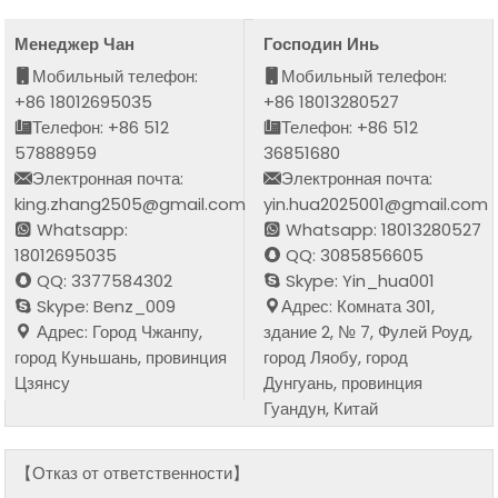
Менеджер Чан
Господин Инь
Мобильный телефон:
Мобильный телефон:
+86 18012695035
+86 18013280527
Телефон: +86 512
Телефон: +86 512
57888959
36851680
Электронная почта:
Электронная почта:
king.zhang2505@gmail.com
yin.hua2025001@gmail.com
Whatsapp:
Whatsapp: 18013280527
18012695035
QQ: 3085856605
QQ: 3377584302
Skype: Yin_hua001
Skype: Benz_009
Адрес: Комната 301,
Адрес: Город Чжанпу,
здание 2, № 7, Фулей Роуд,
город Куньшань, провинция
город Ляобу, город
Цзянсу
Дунгуань, провинция
Гуандун, Китай
【Отказ от ответственности】