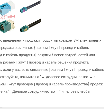
 с введением и продажи продуктов краткое: 3M электронных
продажи различных {разъем | жгут | провод и кабель
вод и кабель продукты] покупки / поиск потребностей или
 разъем | жгут | провод и кабель решения продукта,
 если у вас есть связанные [разъем | жгут | провод и кабель
пожалуйста, нажмите на "→ деловое сотрудничество ← с
ъем | жгут проводов | провод и кабель производства] продаж
е на "¡¡ Деловое сотрудничество ←" и человек, чтобы