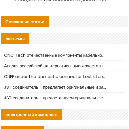
Связанные статьи
разъемы
CNC Tech отечественные компоненты кабельной арматуры оценка и руководство по производственному внедрению
Анализ российской альтернативы высокочастотных кабельных колодцев I-PEX
CLIFF under the domestic connector test standard update
JST соединитель - предлагает оригинальные и заменяющие JST NSHR-02V-S соединители
JST соединитель - предоставляем оригинальные JST GHR-09V-S соединители и их аналоги
электронный компонент