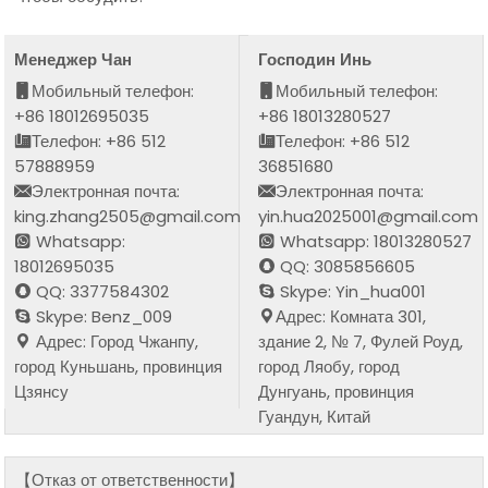
Менеджер Чан
Господин Инь
Мобильный телефон:
Мобильный телефон:
+86 18012695035
+86 18013280527
Телефон: +86 512
Телефон: +86 512
57888959
36851680
Электронная почта:
Электронная почта:
king.zhang2505@gmail.com
yin.hua2025001@gmail.com
Whatsapp:
Whatsapp: 18013280527
18012695035
QQ: 3085856605
QQ: 3377584302
Skype: Yin_hua001
Skype: Benz_009
Адрес: Комната 301,
Адрес: Город Чжанпу,
здание 2, № 7, Фулей Роуд,
город Куньшань, провинция
город Ляобу, город
Цзянсу
Дунгуань, провинция
Гуандун, Китай
【Отказ от ответственности】