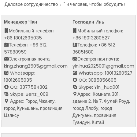
Деловое сотрудничество ←" и человек, чтобы обсудить!
Менеджер Чан
Господин Инь
Мобильный телефон:
Мобильный телефон:
+86 18012695035
+86 18013280527
Телефон: +86 512
Телефон: +86 512
57888959
36851680
Электронная почта:
Электронная почта:
king.zhang2505@gmail.com
yin.hua2025001@gmail.com
Whatsapp:
Whatsapp: 18013280527
18012695035
QQ: 3085856605
QQ: 3377584302
Skype: Yin_hua001
Skype: Benz_009
Адрес: Комната 301,
Адрес: Город Чжанпу,
здание 2, № 7, Фулей Роуд,
город Куньшань, провинция
город Ляобу, город
Цзянсу
Дунгуань, провинция
Гуандун, Китай