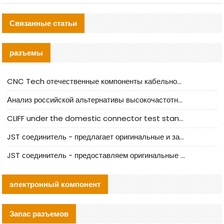
Связанные статьи
разъемы
CNC Tech отечественные компоненты кабельной арматуры оценка и руководство по производственному внедрению
Анализ российской альтернативы высокочастотных кабельных колодцев I-PEX
CLIFF under the domestic connector test standard update
JST соединитель - предлагает оригинальные и заменяющие JST NSHR-02V-S соединители
JST соединитель - предоставляем оригинальные JST GHR-09V-S соединители и их аналоги
электронный компонент
Запас разъемов