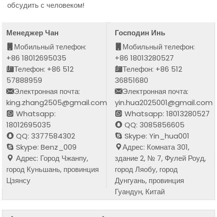
обсудить с человеком!
Менеджер Чан
Господин Инь
Мобильный телефон:
Мобильный телефон:
+86 18012695035
+86 18013280527
Телефон: +86 512
Телефон: +86 512
57888959
36851680
Электронная почта:
Электронная почта:
king.zhang2505@gmail.com
yin.hua2025001@gmail.com
Whatsapp:
Whatsapp: 18013280527
18012695035
QQ: 3085856605
QQ: 3377584302
Skype: Yin_hua001
Skype: Benz_009
Адрес: Комната 301,
Адрес: Город Чжанпу,
здание 2, № 7, Фулей Роуд,
город Куньшань, провинция
город Ляобу, город
Цзянсу
Дунгуань, провинция
Гуандун, Китай