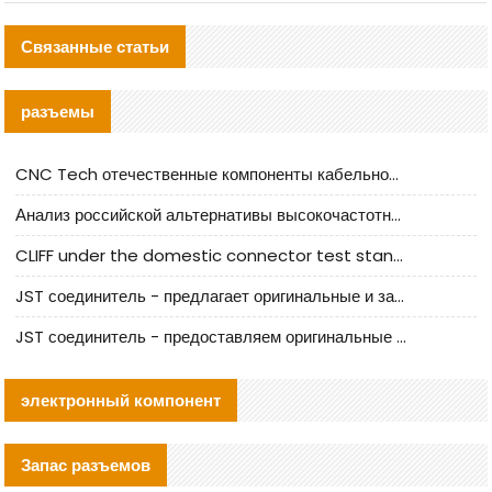
Связанные статьи
разъемы
CNC Tech отечественные компоненты кабельной арматуры оценка и руководство по производственному внедрению
Анализ российской альтернативы высокочастотных кабельных колодцев I-PEX
CLIFF under the domestic connector test standard update
JST соединитель - предлагает оригинальные и заменяющие JST NSHR-02V-S соединители
JST соединитель - предоставляем оригинальные JST GHR-09V-S соединители и их аналоги
электронный компонент
Запас разъемов