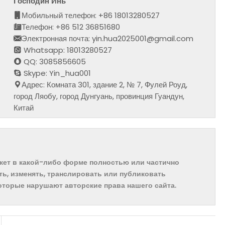
Господин Инь
Мобильный телефон: +86 18013280527
Телефон: +86 512 36851680
Электронная почта: yin.hua2025001@gmail.com
Whatsapp: 18013280527
QQ: 3085856605
Skype: Yin_hua001
Адрес: Комната 301, здание 2, № 7, Фулей Роуд,
город Ляобу, город Дунгуань, провинция Гуандун,
Китай
ожет в какой-либо форме полностью или частично
ть, изменять, транслировать или публиковать
которые нарушают авторские права нашего сайта.