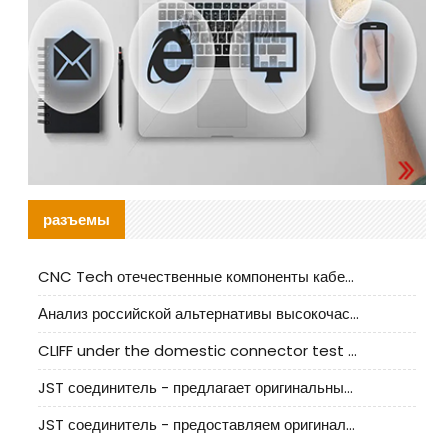
разъемы
CNC Tech отечественные компоненты кабельной арматуры оценка и руководство по производственному внедрению
Анализ российской альтернативы высокочастотных кабельных колодцев I-PEX
CLIFF under the domestic connector test standard update
JST соединитель - предлагает оригинальные и заменяющие JST NSHR-02V-S соединители
JST соединитель - предоставляем оригинальные JST GHR-09V-S соединители и их аналоги