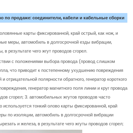
о по продаже: соединители, кабели и кабельные сборки
ловянные карты фиксированной, край острый, как нож, и
ные меры, автомобиль в долгосрочной езды вибрации,
, в результате чего жгут проводов сгорел.
тствии с положениями выбора провода (провод слишком
епла, что приводит к постепенному ухудшению повреждения
й и отрицательной полярности обратного, генератор короткого
овреждения, генератор магнитного поля линии и круг провода
одов сгорел; 3. автомобильных жгутов проводов часто
 используется тонкий олово карты фиксированной, край
меры по изоляции, автомобиль в долгосрочной вибрации
резать и железа, в результате чего жгуты проводов сгорел;