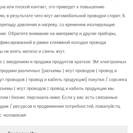
на или плохой контакт, это приведет к повышению
, в результате чего жгут автомобильной проводки сгорит; 6.
ерепаду давления и нагреву, со временем изолирующие
ие. Обратите внимание на амперметр и другие приборы,
 фиксированной в рамке клеммной колодки провода
 не взять железо и сжечь жгут.
е с введением и продажи продуктов краткое: 3M электронных
продажи различных {разъемы | жгут проводов | провод и
ут проводов | провод и кабель продукции] покупки / сорсинга
азъемы | жгут проводов | провод и кабель продукции мы
ом I бизнес персонала ниже; Если у вас есть связанные
родаж / ресурсов и продвижения потребностей, пожалуйста,
с человеком!