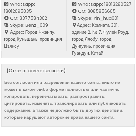
Whatsapp:
Whatsapp: 18013280527
18012695035
QQ: 3085856605
QQ: 3377584302
Skype: Yin_hua001
Skype: Benz_009
Адрес: Комната 301,
Адрес: Город Чжанпу,
здание 2, № 7, Фулей Роуд,
город Куньшань, провинция
город Ляобу, город
Цзянсу
Дунгуань, провинция
Гуандун, Китай
【Отказ от ответственности】
Без согласия или разрешения нашего сайта, никто не
может в какой-либо форме полностью или частично
копировать, перепечатывать, распространять,
цитировать, изменять, транслировать или публиковать
содержание, а также не должно быть других действий,
которые нарушают авторские права нашего сайта.