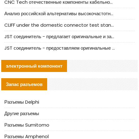
CNC Tech отечественные компоненты кабельной арматуры оценка и руководство по производственному внедрению
Анализ российской альтернативы высокочастотных кабельных колодцев I-PEX
CLIFF under the domestic connector test standard update
JST соединитель - предлагает оригинальные и заменяющие JST NSHR-02V-S соединители
JST соединитель - предоставляем оригинальные JST GHR-09V-S соединители и их аналоги
электронный компонент
Запас разъемов
Разъемы Delphi
Другие разъемы
Разъемы Sumitomo
Разъемы Amphenol