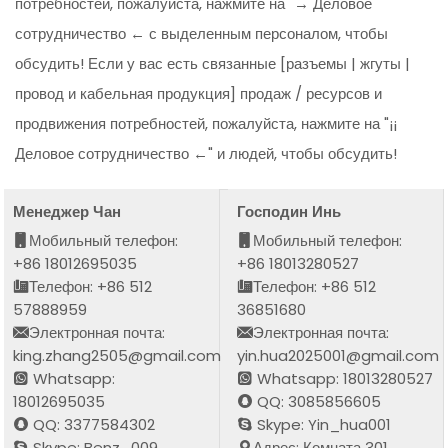
потребностей, пожалуйста, нажмите на "→ Деловое
сотрудничество ← с выделенным персоналом, чтобы
обсудить! Если у вас есть связанные [разъемы | жгуты |
провод и кабельная продукция] продаж / ресурсов и
продвижения потребностей, пожалуйста, нажмите на "¡¡
Деловое сотрудничество ←" и людей, чтобы обсудить!
Менеджер Чан
Господин Инь
Мобильный телефон:
Мобильный телефон:
+86 18012695035
+86 18013280527
Телефон: +86 512
Телефон: +86 512
57888959
36851680
Электронная почта:
Электронная почта:
king.zhang2505@gmail.com
yin.hua2025001@gmail.com
Whatsapp:
Whatsapp: 18013280527
18012695035
QQ: 3085856605
QQ: 3377584302
Skype: Yin_hua001
Skype: Benz_009
Адрес: Комната 301,