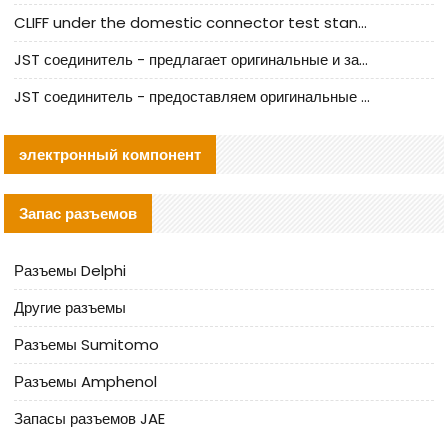
CLIFF under the domestic connector test standard update
JST соединитель - предлагает оригинальные и заменяющие JST NSHR-02V-S соединители
JST соединитель - предоставляем оригинальные JST GHR-09V-S соединители и их аналоги
электронный компонент
Запас разъемов
Разъемы Delphi
Другие разъемы
Разъемы Sumitomo
Разъемы Amphenol
Запасы разъемов JAE