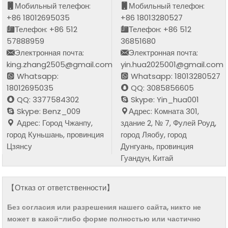
Мобильный телефон:
Мобильный телефон:
+86 18012695035
+86 18013280527
Телефон: +86 512
Телефон: +86 512
57888959
36851680
Электронная почта:
Электронная почта:
king.zhang2505@gmail.com
yin.hua2025001@gmail.com
Whatsapp:
Whatsapp: 18013280527
18012695035
QQ: 3085856605
QQ: 3377584302
Skype: Yin_hua001
Skype: Benz_009
Адрес: Комната 301,
Адрес: Город Чжанпу,
здание 2, № 7, Фулей Роуд,
город Куньшань, провинция
город Ляобу, город
Цзянсу
Дунгуань, провинция
Гуандун, Китай
【Отказ от ответственности】
Без согласия или разрешения нашего сайта, никто не
может в какой-либо форме полностью или частично