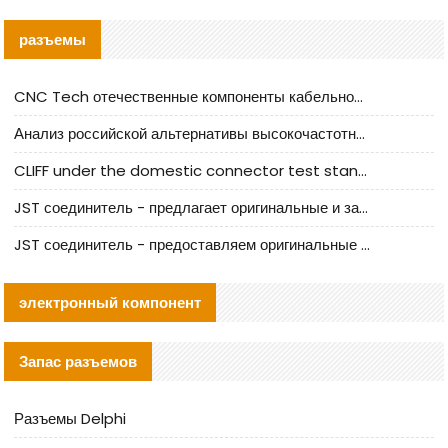
разъемы
CNC Tech отечественные компоненты кабельной арматуры оценка и руководство по производственному внедрению
Анализ российской альтернативы высокочастотных кабельных колодцев I-PEX
CLIFF under the domestic connector test standard update
JST соединитель - предлагает оригинальные и заменяющие JST NSHR-02V-S соединители
JST соединитель - предоставляем оригинальные JST GHR-09V-S соединители и их аналоги
электронный компонент
Запас разъемов
Разъемы Delphi