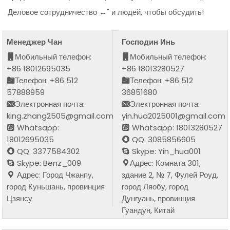
Деловое сотрудничество ←" и людей, чтобы обсудить!
Менеджер Чан
Господин Инь
Мобильный телефон:
Мобильный телефон:
+86 18012695035
+86 18013280527
Телефон: +86 512
Телефон: +86 512
57888959
36851680
Электронная почта:
Электронная почта:
king.zhang2505@gmail.com
yin.hua2025001@gmail.com
Whatsapp:
Whatsapp: 18013280527
18012695035
QQ: 3085856605
QQ: 3377584302
Skype: Yin_hua001
Skype: Benz_009
Адрес: Комната 301,
Адрес: Город Чжанпу,
здание 2, № 7, Фулей Роуд,
город Куньшань, провинция
город Ляобу, город
Цзянсу
Дунгуань, провинция
Гуандун, Китай