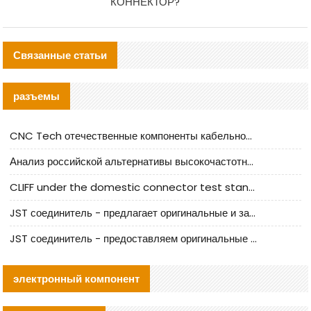
КОННЕКТОР?
Связанные статьи
разъемы
CNC Tech отечественные компоненты кабельной арматуры оценка и руководство по производственному внедрению
Анализ российской альтернативы высокочастотных кабельных колодцев I-PEX
CLIFF under the domestic connector test standard update
JST соединитель - предлагает оригинальные и заменяющие JST NSHR-02V-S соединители
JST соединитель - предоставляем оригинальные JST GHR-09V-S соединители и их аналоги
электронный компонент