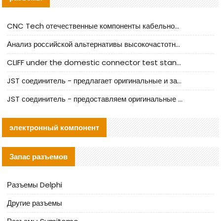
CNC Tech отечественные компоненты кабельной арматуры оценка и руководство по производственному внедрению
Анализ российской альтернативы высокочастотных кабельных колодцев I-PEX
CLIFF under the domestic connector test standard update
JST соединитель - предлагает оригинальные и заменяющие JST NSHR-02V-S соединители
JST соединитель - предоставляем оригинальные JST GHR-09V-S соединители и их аналоги
электронный компонент
Запас разъемов
Разъемы Delphi
Другие разъемы