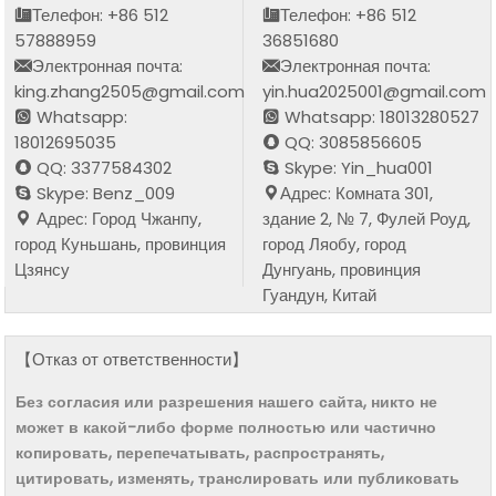
Телефон: +86 512
Телефон: +86 512
57888959
36851680
Электронная почта:
Электронная почта:
king.zhang2505@gmail.com
yin.hua2025001@gmail.com
Whatsapp:
Whatsapp: 18013280527
18012695035
QQ: 3085856605
QQ: 3377584302
Skype: Yin_hua001
Skype: Benz_009
Адрес: Комната 301,
Адрес: Город Чжанпу,
здание 2, № 7, Фулей Роуд,
город Куньшань, провинция
город Ляобу, город
Цзянсу
Дунгуань, провинция
Гуандун, Китай
【Отказ от ответственности】
Без согласия или разрешения нашего сайта, никто не
может в какой-либо форме полностью или частично
копировать, перепечатывать, распространять,
цитировать, изменять, транслировать или публиковать