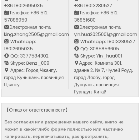
+86 18012695035
+86 18013280527
Телефон: +86 512
Телефон: +86 512
57888959
36851680
Электронная почта:
Электронная почта:
king.zhang2505@gmail.com
yin.hua2025001@gmail.com
Whatsapp:
Whatsapp: 18013280527
18012695035
QQ: 3085856605
QQ: 3377584302
Skype: Yin_hua001
Skype: Benz_009
Адрес: Комната 301,
Адрес: Город Чжанпу,
здание 2, № 7, Фулей Роуд,
город Куньшань, провинция
город Ляобу, город
Цзянсу
Дунгуань, провинция
Гуандун, Китай
【Отказ от ответственности】
Без согласия или разрешения нашего сайта, никто не
может в какой-либо форме полностью или частично
копировать, перепечатывать, распространять,