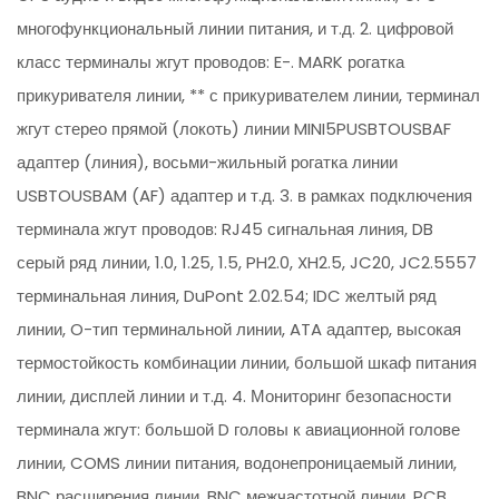
многофункциональный линии питания, и т.д. 2. цифровой
класс терминалы жгут проводов: E-. MARK рогатка
прикуривателя линии, ** с прикуривателем линии, терминал
жгут стерео прямой (локоть) линии MINI5PUSBTOUSBAF
адаптер (линия), восьми-жильный рогатка линии
USBTOUSBAM (AF) адаптер и т.д. 3. в рамках подключения
терминала жгут проводов: RJ45 сигнальная линия, DB
серый ряд линии, 1.0, 1.25, 1.5, PH2.0, XH2.5, JC20, JC2.5557
терминальная линия, DuPont 2.02.54; IDC желтый ряд
линии, O-тип терминальной линии, ATA адаптер, высокая
термостойкость комбинации линии, большой шкаф питания
линии, дисплей линии и т.д. 4. Мониторинг безопасности
терминала жгут: большой D головы к авиационной голове
линии, COMS линии питания, водонепроницаемый линии,
BNC расширения линии, BNC межчастотной линии, PCB