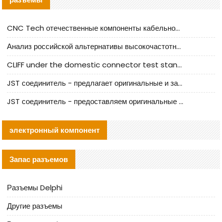
CNC Tech отечественные компоненты кабельной арматуры оценка и руководство по производственному внедрению
Анализ российской альтернативы высокочастотных кабельных колодцев I-PEX
CLIFF under the domestic connector test standard update
JST соединитель - предлагает оригинальные и заменяющие JST NSHR-02V-S соединители
JST соединитель - предоставляем оригинальные JST GHR-09V-S соединители и их аналоги
электронный компонент
Запас разъемов
Разъемы Delphi
Другие разъемы