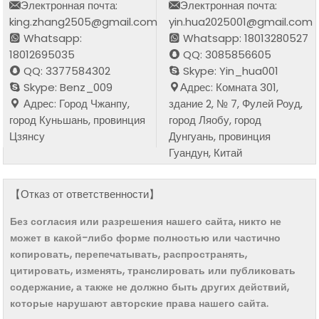
Электронная почта:
Электронная почта:
king.zhang2505@gmail.com
yin.hua2025001@gmail.com
Whatsapp:
Whatsapp: 18013280527
18012695035
QQ: 3085856605
QQ: 3377584302
Skype: Yin_hua001
Skype: Benz_009
Адрес: Комната 301,
Адрес: Город Чжанпу,
здание 2, № 7, Фулей Роуд,
город Куньшань, провинция
город Ляобу, город
Цзянсу
Дунгуань, провинция
Гуандун, Китай
【Отказ от ответственности】
Без согласия или разрешения нашего сайта, никто не
может в какой-либо форме полностью или частично
копировать, перепечатывать, распространять,
цитировать, изменять, транслировать или публиковать
содержание, а также не должно быть других действий,
которые нарушают авторские права нашего сайта.