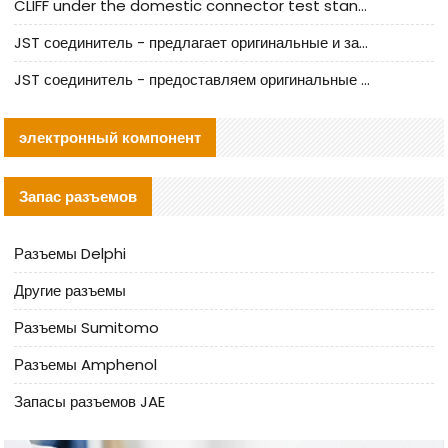
CLIFF under the domestic connector test standard update
JST соединитель - предлагает оригинальные и заменяющие JST NSHR-02V-S соединители
JST соединитель - предоставляем оригинальные JST GHR-09V-S соединители и их аналоги
электронный компонент
Запас разъемов
Разъемы Delphi
Другие разъемы
Разъемы Sumitomo
Разъемы Amphenol
Запасы разъемов JAE