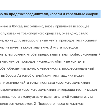
о по продаже: соединители, кабели и кабельные сборки
екине и Жухае, несомненно, вновь привлечет всеобщее
служивание транспортного средства, очевидно, стало
е, но не для, автомобильные жгуты проводов тестирования
нализ имеет важное значение. В жгута проводов
ань электронных, чтобы предоставить вам профессиональный
ьных жгутов проводов инспекции, обычные контакты
 чтобы обеспечить полную уверенность, профессиональный
 выбором. Автомобильный жгут тест машина может
 и активно найти точку, поставки короткого замыкания,
овременного короткого замыкания интеграции тест, и может
безопасности эксплуатации испытательной машины жгута
вляться человеком. 2. Проверьте перед открытием