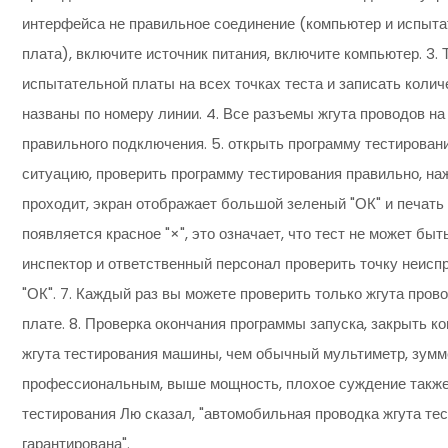
интерфейса не правильное соединение (компьютер и испыт
плата), включите источник питания, включите компьютер. 3.
испытательной платы на всех точках теста и записать колич
названы по номеру линии. 4. Все разъемы жгута проводов н
правильного подключения. 5. открыть программу тестирован
ситуацию, проверить программу тестирования правильно, наж
проходит, экран отображает большой зеленый "ОК" и печать 
появляется красное "×", это означает, что тест не может быт
инспектор и ответственный персонал проверить точку неиспр
"ОК". 7. Каждый раз вы можете проверить только жгута пров
плате. 8. Проверка окончания программы запуска, закрыть к
жгута тестирования машины, чем обычный мультиметр, зумм
профессиональным, выше мощность, плохое суждение также
тестирования Лю сказал, "автомобильная проводка жгута т
гарантирована".