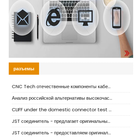
разъемы
CNC Tech отечественные компоненты кабельной арматуры оценка и руководство по производственному внедрению
Анализ российской альтернативы высокочастотных кабельных колодцев I-PEX
CLIFF under the domestic connector test standard update
JST соединитель - предлагает оригинальные и заменяющие JST NSHR-02V-S соединители
JST соединитель - предоставляем оригинальные JST GHR-09V-S соединители и их аналоги