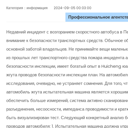
Категория：информация
2024-09-05 00:03:00
Профессиональное агентств
Недавний инцидент с возгоранием скоростного автобуса в П
внимание к безопасности транспортных средств. Обычное об
основной заботой владельцев. Не принимайте вещи маленьки
из прошлых лет транспортного средства пожара инцидента а
безопасности инспекции, имеет богатый опыт в Huicheng ю
жгута проводов безопасности инспекции план. На автомобил
исследования, очевидно, не устраняет сомнения. Для того,
автомобиль жгута испытательная машина является хорошим
обеспечить больше измерений, система активно сканирования
разъединения, несоосности, импеданса проводимости и кратк
быть визуализирован тест. Следующий конкретный анализ 
проводов автомобиля: 1. Испытательная машина должна упра