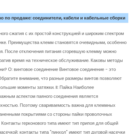
о по продаже: соединители, кабели и кабельные сборки
ого сжатия с их простой конструкцией и широким спектром
тике. Преимущества клемм становятся очевидными, особенно
ия. После отключения питания сгоревшую клемму можно
кратив время на техническое обслуживание. Каковы методы
и? О: винтовое соединение Винтовое соединение - это
Обратите внимание, что разные размеры винтов позволяют
большие моменты затяжки. II: Пайка Наиболее
важным аспектом паяного соединения является
рхностью. Поэтому свариваемость важна для клеммных
раненными покрытиями со стороны пайки проволочных
 Контакты герконового типа имеют тип припоя для общей
асечкой: контакты типа "пинхол" имеют тип дуговой насечки