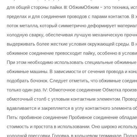
для общей стороны пайки. III: ОбжимОбжим - это техника, 
пределах и для соединения проводов с парами контактов. 
поток металла, который симметрично деформирует материал 
холодную сварку, обеспечивая лучшую механическую прочно
выдерживать более жесткие условия окружающей среды. В н
обжимное соединение превосходит пайку, особенно в услови
При этом необходимо использовать специальные обжимные 
обжимные машины. В зависимости от сечения провода и ко
подобрать бочонок. Следует отметить, что обжимные соедин
только один раз. IV: Обмоточное соединение Обмотка произ
обмоточный столб с угловым контактным элементом. Прово
вдавливается и закрепляется в углу контактного элемента о
Пять: пробивное соединение Пробивное соединение обладает
стоимость и простота в использовании. Оно широко использ
холодной прессовки. Головка, в кольцевом терминале. Подх