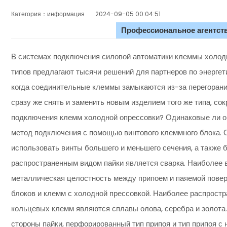
Категория：информация
2024-09-05 00:04:51
Профессиональное агентств
В системах подключения силовой автоматики клеммы холодн
типов предлагают тысячи решений для партнеров по энерге
когда соединительные клеммы замыкаются из-за перегоран
сразу же снять и заменить новым изделием того же типа, со
подключения клемм холодной опрессовки? Одинаковые ли он
метод подключения с помощью винтового клеммного блока. 
использовать винты большего и меньшего сечения, а также 
распространенным видом пайки является сварка. Наиболее 
металлическая целостность между припоем и паяемой пове
блоков и клемм с холодной прессовкой. Наиболее распрост
кольцевых клемм являются сплавы олова, серебра и золота.
стороны пайки, перфорированный тип припоя и тип припоя с н