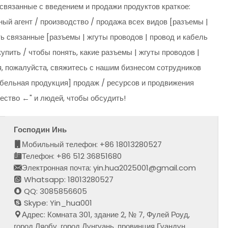
связанные с введением и продажи продуктов краткое:
й агент / производство / продажа всех видов [разъемы |
ть связанные [разъемы | жгуты проводов | провод и кабель
упить / чтобы понять, какие разъемы | жгуты проводов |
, пожалуйста, свяжитесь с нашим бизнесом сотрудников
кабельная продукция] продаж / ресурсов и продвижения
чество ←" и людей, чтобы обсудить!
Господин Инь
Мобильный телефон: +86 18013280527
Телефон: +86 512 36851680
Электронная почта: yin.hua2025001@gmail.com
Whatsapp: 18013280527
QQ: 3085856605
Skype: Yin_hua001
Адрес: Комната 301, здание 2, № 7, Фулей Роуд,
город Ляобу, город Дунгуань, провинция Гуандун,