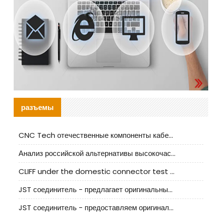
разъемы
CNC Tech отечественные компоненты кабельной арматуры оценка и руководство по производственному внедрению
Анализ российской альтернативы высокочастотных кабельных колодцев I-PEX
CLIFF under the domestic connector test standard update
JST соединитель - предлагает оригинальные и заменяющие JST NSHR-02V-S соединители
JST соединитель - предоставляем оригинальные JST GHR-09V-S соединители и их аналоги