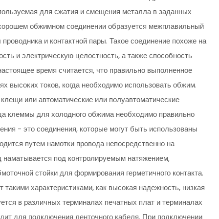
используемая для сжатия и смещения металла в заданных
В хорошем обжимном соединении образуется межплавильный
проводника и контактной пары. Такое соединение похоже на
сть и электрическую целостность, а также способность
астоящее время считается, что правильно выполненное
ях высоких токов, когда необходимо использовать обжим.
клещи или автоматические или полуавтоматические
нца клеммы для холодного обжима необходимо правильно
ения - это соединения, которые могут быть использованы
водится путем намотки провода непосредственно на
д наматывается под контролируемым натяжением,
бмоточной стойки для формирования герметичного контакта.
 такими характеристиками, как высокая надежность, низкая
уется в различных терминалах печатных плат и терминалах
одит для подключения ленточного кабеля. При подключении