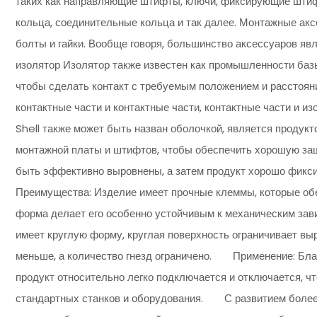
таких как направляющие штифты, ключи, фиксирующие штиф
кольца, соединительные кольца и так далее. Монтажные ак
болты и гайки. Вообще говоря, большинство аксессуаров 
изолятор Изолятор также известен как промышленности базы
чтобы сделать контакт с требуемым положением и расстояни
контактные части и контактные части, контактные части и 
Shell также может быть назван оболочкой, является продук
монтажной платы и штифтов, чтобы обеспечить хорошую защи
быть эффективно выровнены, а затем продукт хорошо фикси
Преимущества: Изделие имеет прочные клеммы, которые обе
форма делает его особенно устойчивым к механическим за
имеет круглую форму, круглая поверхность ограничивает вы
меньше, а количество гнезд ограничено. Применение: Благ
продукт относительно легко подключается и отключается, чт
стандартных станков и оборудования. С развитием более д