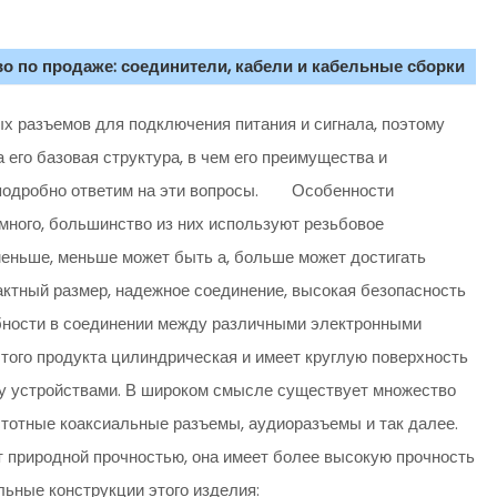
о по продаже: соединители, кабели и кабельные сборки
х разъемов для подключения питания и сигнала, поэтому
а его базовая структура, в чем его преимущества и
ы подробно ответим на эти вопросы. Особенности
много, большинство из них используют резьбовое
меньше, меньше может быть а, больше может достигать
пактный размер, надежное соединение, высокая безопасность
ебности в соединении между различными электронными
ого продукта цилиндрическая и имеет круглую поверхность
ду устройствами. В широком смысле существует множество
стотные коаксиальные разъемы, аудиоразъемы и так далее.
т природной прочностью, она имеет более высокую прочность
ьные конструкции этого изделия: