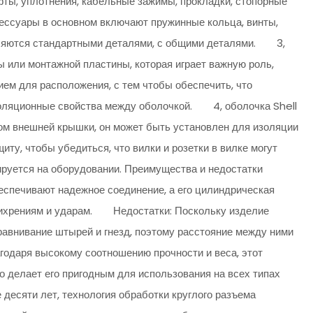
ты, уплотнения, кабельные зажимы, прокладки, стопорные
сессуары в основном включают пружинные кольца, винты,
являются стандартными деталями, с общими деталями. 3,
 или монтажной пластины, которая играет важную роль,
ем для расположения, с тем чтобы обеспечить, что
изоляционные свойства между оболочкой. 4, оболочка Shell
том внешней крышки, он может быть установлен для изоляции
ту, чтобы убедиться, что вилки и розетки в вилке могут
руется на оборудовании. Преимущества и недостатки
спечивают надежное соединение, а его цилиндрическая
вихрениям и ударам. Недостатки: Поскольку изделие
равнивание штырей и гнезд, поэтому расстояние между ними
одаря высокому соотношению прочности и веса, этот
о делает его пригодным для использования на всех типах
есяти лет, технология обработки круглого разъема