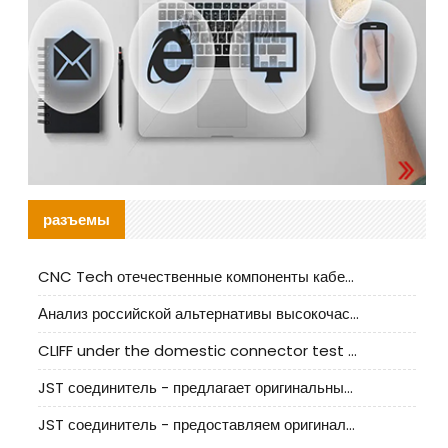
разъемы
CNC Tech отечественные компоненты кабельной арматуры оценка и руководство по производственному внедрению
Анализ российской альтернативы высокочастотных кабельных колодцев I-PEX
CLIFF under the domestic connector test standard update
JST соединитель - предлагает оригинальные и заменяющие JST NSHR-02V-S соединители
JST соединитель - предоставляем оригинальные JST GHR-09V-S соединители и их аналоги