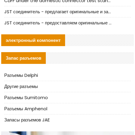
CLIFF under the domestic connector test standard update
JST соединитель - предлагает оригинальные и заменяющие JST NSHR-02V-S соединители
JST соединитель - предоставляем оригинальные JST GHR-09V-S соединители и их аналоги
электронный компонент
Запас разъемов
Разъемы Delphi
Другие разъемы
Разъемы Sumitomo
Разъемы Amphenol
Запасы разъемов JAE