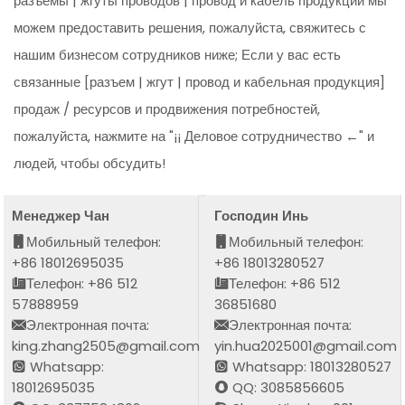
разъемы | жгуты проводов | провод и кабель продукции мы
можем предоставить решения, пожалуйста, свяжитесь с
нашим бизнесом сотрудников ниже; Если у вас есть
связанные [разъем | жгут | провод и кабельная продукция]
продаж / ресурсов и продвижения потребностей,
пожалуйста, нажмите на "¡¡ Деловое сотрудничество ←" и
людей, чтобы обсудить!
Менеджер Чан
Господин Инь
Мобильный телефон:
Мобильный телефон:
+86 18012695035
+86 18013280527
Телефон: +86 512
Телефон: +86 512
57888959
36851680
Электронная почта:
Электронная почта:
king.zhang2505@gmail.com
yin.hua2025001@gmail.com
Whatsapp:
Whatsapp: 18013280527
18012695035
QQ: 3085856605