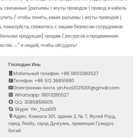
ть связанные [разъемы | жгуты проводов | провод и кабель
упить / чтобы понять, какие разъемы | жгуты проводов |
, пожалуйста, свяжитесь с нашим бизнесом сотрудников
кабельная продукция] продаж / ресурсов и продвижения
чество ←" и людей, чтобы обсудить!
Господин Инь
Мобильный телефон: +86 18013280527
Телефон: +86 512 36851680
Электронная почта: yin.hua2025001@gmail.com
Whatsapp: 18013280527
QQ: 3085856605
Skype: Yin_hua001
Адрес: Комната 301, здание 2, № 7, Фулей Роуд,
город Ляобу, город Дунгуань, провинция Гуандун,
Китай