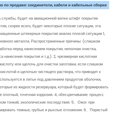
о по продаже: соединители, кабели и кабельные сборки
а службы, будет на авиационной вилки штифт покрытие
ия, скорее всего, будет некоторые плохие ситуации, эта
виационные штекерные покрытия анализ плохой ситуации 1,
сновного металла. Распространенные причины: (слишком
аботка перед нанесением покрытия, неполная очистка,
 нанесения покрытия и т.д.). 2, чрезмерная кислотная
кислоту или щелочь для очистки заготовки, если слишком
 кислотой и щелочью чистящего раствора, что приводит к
используется в литье под давлением продуктов оболочки,
оторые из жидкости резервуара, который будет формировать
е плотный, точечная коррозия. 4, обесцвечивание: процесс
ком тонкий, экологические последствия. 5、Ожог: при
ормировать темные, грубые и рыхлые отложения. 6、Пористый