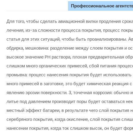
Профессиональное агентств
Для того, чтобы сделать авиационной вилки продления срок
лечения, из-за сложности процесса покрытия, процесс покрыт
статья для этих ситуаций, чтобы быть проанализированы. А
обдирка, мешковина: разделение между слоем покрытия и о
высокое значение PH раствора, плохая предварительная обр
слишком много органических примесей, сбой питания процесса
промывка: процесс нанесения покрытия будет использовать 
много примесей в заготовке, это будет химическая реакция с
явлению эрозии поверхности. 3, точечная коррозия: обычно 
литье под давлением производит поры будет оставаться нек
местный эффект батареи, в результате чего слой покрытия н
серебряного покрытия, когда окисление, слой покрытия слиш
нанесении покрытия, когда ток слишком высок, он будет ф