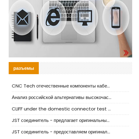
разъемы
CNC Tech отечественные компоненты кабельной арматуры оценка и руководство по производственному внедрению
Анализ российской альтернативы высокочастотных кабельных колодцев I-PEX
CLIFF under the domestic connector test standard update
JST соединитель - предлагает оригинальные и заменяющие JST NSHR-02V-S соединители
JST соединитель - предоставляем оригинальные JST GHR-09V-S соединители и их аналоги