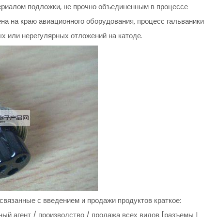
териалом подложки, не прочно объединенным в процессе
ена на краю авиационного оборудования, процесс гальваники
ых или нерегулярных отложений на катоде.
связанные с введением и продажи продуктов краткое:
й агент / производство / продажа всех видов [разъемы |