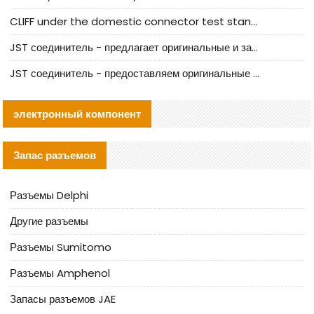
CLIFF under the domestic connector test standard update
JST соединитель - предлагает оригинальные и заменяющие JST NSHR-02V-S соединители
JST соединитель - предоставляем оригинальные JST GHR-09V-S соединители и их аналоги
электронный компонент
Запас разъемов
Разъемы Delphi
Другие разъемы
Разъемы Sumitomo
Разъемы Amphenol
Запасы разъемов JAE