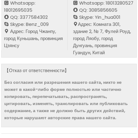
Whatsapp:
Whatsapp: 18013280527
18012695035
QQ: 3085856605
QQ: 3377584302
Skype: Yin_hua001
Skype: Benz_009
Адрес: Комната 301,
Адрес: Город Чжанпу,
здание 2, № 7, Фулей Роуд,
город Куньшань, провинция
город Ляобу, город
Цзянсу
Дунгуань, провинция
Гуандун, Китай
【Отказ от ответственности】
Без согласия или разрешения нашего сайта, никто не
может в какой-либо форме полностью или частично
копировать, перепечатывать, распространять,
цитировать, изменять, транслировать или публиковать
содержание, а также не должно быть других действий,
которые нарушают авторские права нашего сайта.