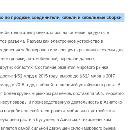
о по продаже: соединители, кабели и кабельные сборки
и бытовой электроники, спрос на сетевые продукты в
тов разъема. Разъем как электронное устройство в
соединения заблокирован или поощрять различные схемы для
электроники, автомобильной, передачи данных,
других областях. Состояние развития мирового рынка
стиг $52 млрд в 2015 году, вырос до $62,1 млрд в 2017
млрд в 2018 году, с общей тенденцией устойчивого роста. В
ся более крупным рынком разъемов, составляя 56% мирового
ренесут заводы и производственную деятельность в Азиатско-
он потребительской электроники, мобильных устройств и
еуклонно расти в будущем; в Азиатско-Тихоокеанском
 является самой сильной движущей силой мирового рынка