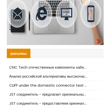
разъемы
CNC Tech отечественные компоненты кабельной арматуры оценка и руководство по производственному внедрению
Анализ российской альтернативы высокочастотных кабельных колодцев I-PEX
CLIFF under the domestic connector test standard update
JST соединитель - предлагает оригинальные и заменяющие JST NSHR-02V-S соединители
JST соединитель - предоставляем оригинальные JST GHR-09V-S соединители и их аналоги