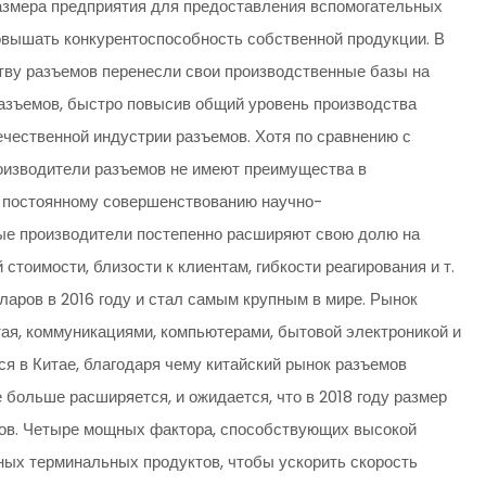
азмера предприятия для предоставления вспомогательных
повышать конкурентоспособность собственной продукции. В
тву разъемов перенесли свои производственные базы на
азъемов, быстро повысив общий уровень производства
ечественной индустрии разъемов. Хотя по сравнению с
изводители разъемов не имеют преимущества в
ря постоянному совершенствованию научно-
ые производители постепенно расширяют свою долю на
тоимости, близости к клиентам, гибкости реагирования и т.
ларов в 2016 году и стал самым крупным в мире. Рынок
я, коммуникациями, компьютерами, бытовой электроникой и
я в Китае, благодаря чему китайский рынок разъемов
 больше расширяется, и ожидается, что в 2018 году размер
ров. Четыре мощных фактора, способствующих высокой
ьных терминальных продуктов, чтобы ускорить скорость