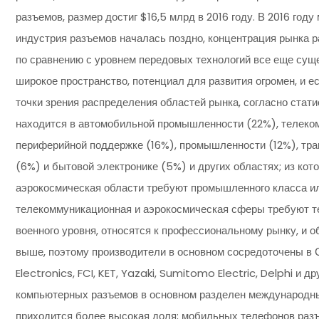
разъемов, размер достиг $16,5 млрд в 2016 году. В 2016 год
индустрия разъемов началась поздно, концентрация рынка р
по сравнению с уровнем передовых технологий все еще суще
широкое пространство, потенциал для развития огромен, и 
точки зрения распределения областей рынка, согласно стати
находится в автомобильной промышленности (22%), телеком
периферийной поддержке (16%), промышленности (12%), тра
(6%) и бытовой электронике (5%) и других областях; из ко
аэрокосмическая области требуют промышленного класса ил
телекоммуникационная и аэрокосмическая сферы требуют т
военного уровня, относятся к профессиональному рынку, и 
выше, поэтому производители в основном сосредоточены в С
Electronics, FCI, KET, Yazaki, Sumitomo Electric, Delphi и 
компьютерных разъемов в основном разделен международны
приходится более высокая доля; мобильных телефонов раз