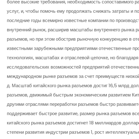
более высокие требования, необходимость сопоставимого р
услуг, и, чтобы помочь ему продолжать снижать затраты и 
последние годы всемирно известные компании по производс
внутренний рынок, расширив масштабы внутреннего рынка р
разъемов, но при этом обострив рыночную конкуренцию в от
известными зарубежными предприятиями отечественные про
технологиях, масштабах и отраслевой цепочке, но благода
исследовательских возможностей предприятий отечественн
международном рынке разъемов за счет преимуществ низкой с
д. Масштаб китайского рынка разъемов достиг 16,5 млрд дол
разъемов, движимый быстрым экономическим развитием Кита
другими отраслями переработки разъемов быстро развиваетс
поддерживает быстрое развитие, размер рынка разъемов все
китайского рынка разъемов достигнет 18 миллиардов долла
степени развития индустрии разъемов 1, рост интеллектуал