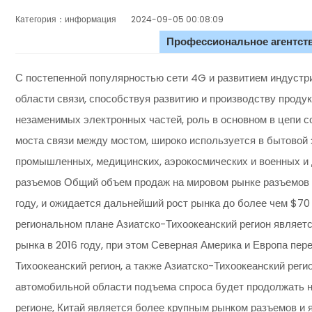
Категория：информация
2024-09-05 00:08:09
Профессиональное агентств
С постепенной популярностью сети 4G и развитием индустри
области связи, способствуя развитию и производству продук
незаменимых электронных частей, роль в основном в цепи 
моста связи между мостом, широко используется в бытовой 
промышленных, медицинских, аэрокосмических и военных и 
разъемов Общий объем продаж на мировом рынке разъемов до
году, и ожидается дальнейший рост рынка до более чем $70 
региональном плане Азиатско-Тихоокеанский регион являет
рынка в 2016 году, при этом Северная Америка и Европа пе
Тихоокеанский регион, а также Азиатско-Тихоокеанский реги
автомобильной области подъема спроса будет продолжать н
регионе, Китай является более крупным рынком разъемов и