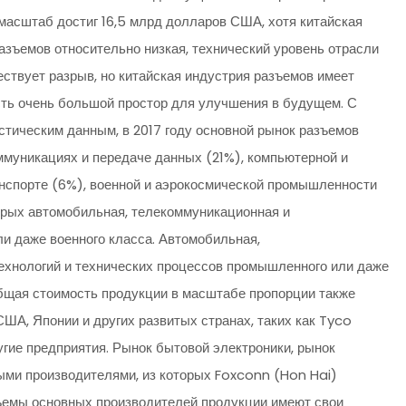
у масштаб достиг 16,5 млрд долларов США, хотя китайская
азъемов относительно низкая, технический уровень отрасли
ствует разрыв, но китайская индустрия разъемов имеет
есть очень большой простор для улучшения в будущем. С
стическим данным, в 2017 году основной рынок разъемов
муникациях и передаче данных (21%), компьютерной и
нспорте (6%), военной и аэрокосмической промышленности
торых автомобильная, телекоммуникационная и
и даже военного класса. Автомобильная,
ехнологий и технических процессов промышленного или даже
общая стоимость продукции в масштабе пропорции также
ША, Японии и других развитых странах, таких как Tyco
другие предприятия. Рынок бытовой электроники, рынок
ми производителями, из которых Foxconn (Hon Hai)
ъемы основных производителей продукции имеют свои