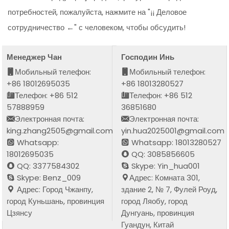
потребностей, пожалуйста, нажмите на "¡¡ Деловое
сотрудничество ←" с человеком, чтобы обсудить!
Менеджер Чан
Господин Инь
Мобильный телефон:
Мобильный телефон:
+86 18012695035
+86 18013280527
Телефон: +86 512
Телефон: +86 512
57888959
36851680
Электронная почта:
Электронная почта:
king.zhang2505@gmail.com
yin.hua2025001@gmail.com
Whatsapp:
Whatsapp: 18013280527
18012695035
QQ: 3085856605
QQ: 3377584302
Skype: Yin_hua001
Skype: Benz_009
Адрес: Комната 301,
Адрес: Город Чжанпу,
здание 2, № 7, Фулей Роуд,
город Куньшань, провинция
город Ляобу, город
Цзянсу
Дунгуань, провинция
Гуандун, Китай