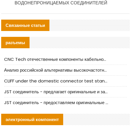
ВОДОНЕПРОНИЦАЕМЫХ СОЕДИНИТЕЛЕЙ
Связанные статьи
разъемы
CNC Tech отечественные компоненты кабельной арматуры оценка и руководство по производственному внедрению
Анализ российской альтернативы высокочастотных кабельных колодцев I-PEX
CLIFF under the domestic connector test standard update
JST соединитель - предлагает оригинальные и заменяющие JST NSHR-02V-S соединители
JST соединитель - предоставляем оригинальные JST GHR-09V-S соединители и их аналоги
электронный компонент