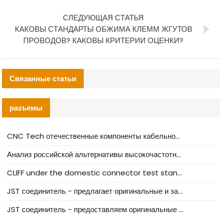
СЛЕДУЮЩАЯ СТАТЬЯ
КАКОВЫ СТАНДАРТЫ ОБЖИМА КЛЕММ ЖГУТОВ
ПРОВОДОВ? КАКОВЫ КРИТЕРИИ ОЦЕНКИ?
Связанные статьи
разъемы
CNC Tech отечественные компоненты кабельной арматуры оценка и руководство по производственному внедрению
Анализ российской альтернативы высокочастотных кабельных колодцев I-PEX
CLIFF under the domestic connector test standard update
JST соединитель - предлагает оригинальные и заменяющие JST NSHR-02V-S соединители
JST соединитель - предоставляем оригинальные JST GHR-09V-S соединители и их аналоги