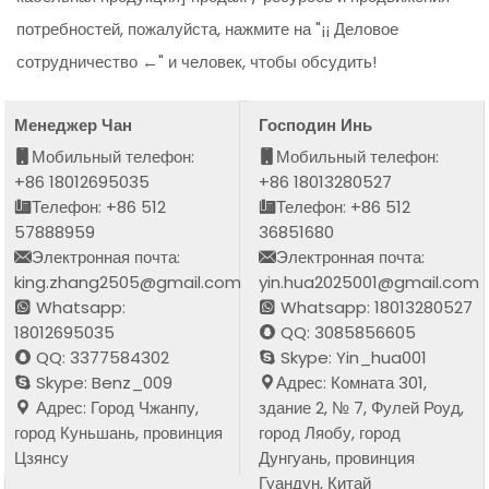
потребностей, пожалуйста, нажмите на "¡¡ Деловое
сотрудничество ←" и человек, чтобы обсудить!
Менеджер Чан
Господин Инь
Мобильный телефон:
Мобильный телефон:
+86 18012695035
+86 18013280527
Телефон: +86 512
Телефон: +86 512
57888959
36851680
Электронная почта:
Электронная почта:
king.zhang2505@gmail.com
yin.hua2025001@gmail.com
Whatsapp:
Whatsapp: 18013280527
18012695035
QQ: 3085856605
QQ: 3377584302
Skype: Yin_hua001
Skype: Benz_009
Адрес: Комната 301,
Адрес: Город Чжанпу,
здание 2, № 7, Фулей Роуд,
город Куньшань, провинция
город Ляобу, город
Цзянсу
Дунгуань, провинция
Гуандун, Китай