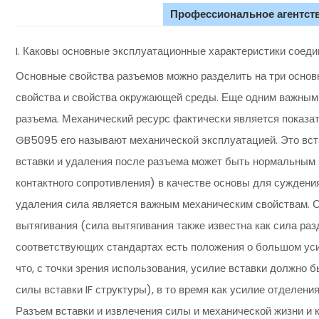
Профессиональное агентств
I. Каковы основные эксплуатационные характеристики соед
Основные свойства разъемов можно разделить на три основн
свойства и свойства окружающей среды. Еще одним важным
разъема. Механический ресурс фактически является показат
GB5095 его называют механической эксплуатацией. Это вста
вставки и удаления после разъема может быть нормальным 
контактного сопротивления) в качестве основы для суждения
удаления сила является важным механическим свойствам. С
вытягивания (сила вытягивания также известна как сила раз
соответствующих стандартах есть положения о большом усил
что, с точки зрения использования, усилие вставки должно б
силы вставки IF структуры), в то время как усилие отделени
Разъем вставки и извлечения силы и механической жизни и 