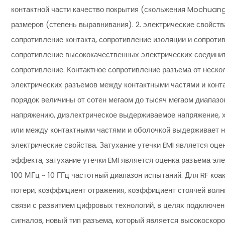
контактной части качество покрытия (скольжения Mochuang
размеров (степень выравнивания). 2. электрические свойст
сопротивление контакта, сопротивление изоляции и сопроти
сопротивление высококачественных электрических соединит
сопротивление. Контактное сопротивление разъема от неско
электрических разъемов между контактными частями и конт
порядок величины от сотен мегаом до тысяч мегаом диапазо
напряжению, диэлектрическое выдерживаемое напряжение, х
или между контактными частями и оболочкой выдерживает н
электрические свойства. Затухание утечки EMI является оц
эффекта, затухание утечки EMI является оценка разъема эл
100 МГц ~ 10 ГГц частотный диапазон испытаний. Для RF ко
потери, коэффициент отражения, коэффициент стоячей волн
связи с развитием цифровых технологий, в целях подключ
сигналов, новый тип разъема, который является высокоскор