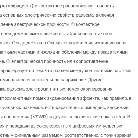
 коэффициент) и контактное расположение точность
ва основных электрических свойств разъема, включая
вление электрической прочности. ① контактное
елей должно иметь низкое и стабильное контактное
льких Ом до десятков Ом. ② сопротивление изоляции мера
актными частями и изоляции оболочки между показателями,
не. ③ электрическая прочность или сопротивление
арактеризуется тем, что разъем между контактными частями
оминальное испытательное напряжение. Другие
енка разъема электромагнитных помех экранирования
ектромагнитных помех экранирования эффекта, как правило, в
аксиальных разъемов, есть характерный импеданс, вносимые
ы напряжения (VSWR) и другие электрические показатели. В
ения и передачи высокоскоростных цифровых импульсных
остным сигнальным разъемом, соответственно, с точки зрения