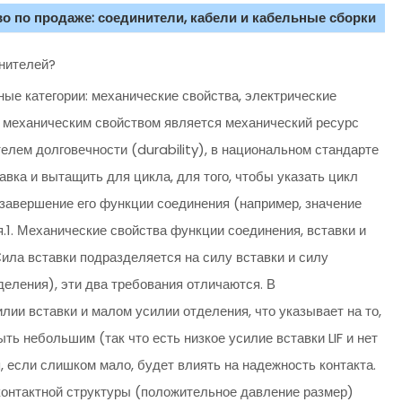
о по продаже: соединители, кабели и кабельные сборки
инителей?
ые категории: механические свойства, электрические
 механическим свойством является механический ресурс
елем долговечности (durability), в национальном стандарте
вка и вытащить для цикла, для того, чтобы указать цикл
завершение его функции соединения (например, значение
.1. Механические свойства функции соединения, вставки и
ила вставки подразделяется на силу вставки и силу
деления), эти два требования отличаются. В
ии вставки и малом усилии отделения, что указывает на то,
ыть небольшим (так что есть низкое усилие вставки LIF и нет
я, если слишком мало, будет влиять на надежность контакта.
контактной структуры (положительное давление размер)