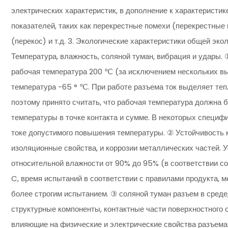
электрических характеристик, в дополнение к характеристик
показателей, таких как перекрестные помехи (перекрестные 
(перекос) и т.д. 3. Экологические характеристики общей эк
Температура, влажность, соляной туман, вибрация и удары.
рабочая температура 200 ℃ (за исключением нескольких в
температура -65 ° ℃. При работе разъема ток выделяет тепл
поэтому принято считать, что рабочая температура должна
температуры в точке контакта и сумме. В некоторых специф
токе допустимого повышения температуры. ② Устойчивость к
изоляционные свойства, и коррозии металлических частей. 
относительной влажности от 90% до 95% (в соответствии со
C, время испытаний в соответствии с правилами продукта, м
более строгим испытанием. ③ соляной туман разъем в среде
структурные компоненты, контактные части поверхностного 
влияющие на физические и электрические свойства разъема.