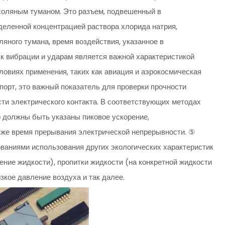
 соляным туманом. Это разъем, подвешенный в
деленной концентрацией раствора хлорида натрия,
ного тумана, время воздействия, указанное в
 к вибрации и ударам является важной характеристикой
ловиях применения, таких как авиация и аэрокосмическая
рт, это важный показатель для проверки прочности
ти электрического контакта. В соответствующих методах
р должны быть указаны пиковое ускорение,
кже время прерывания электрической непрерывности. ⑤
ованиями использования других экологических характеристик
ение жидкости), пропитки жидкости (на конкретной жидкости
зкое давление воздуха и так далее.