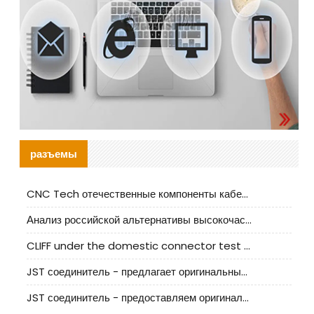
разъемы
CNC Tech отечественные компоненты кабельной арматуры оценка и руководство по производственному внедрению
Анализ российской альтернативы высокочастотных кабельных колодцев I-PEX
CLIFF under the domestic connector test standard update
JST соединитель - предлагает оригинальные и заменяющие JST NSHR-02V-S соединители
JST соединитель - предоставляем оригинальные JST GHR-09V-S соединители и их аналоги