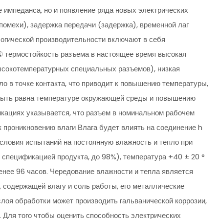
е импеданса, но и появление ряда новых электрических
помехи), задержка передачи (задержка), временной лаг
ологической производительности включают в себя
 ① термостойкость разъема в настоящее время высокая
ысокотемпературных специальных разъемов), низкая
о в точке контакта, что приводит к повышению температуры,
 быть равна температуре окружающей среды и повышению
икациях указывается, что разъем в номинальном рабочем
 проникновению влаги Влага будет влиять на соединение h
Условия испытаний на постоянную влажность и тепло при
 спецификацией продукта, до 98%), температура +40 ± 20 °
енее 96 часов. Чередование влажности и тепла является
, содержащей влагу и соль работы, его металлические
слоя обработки может производить гальванической коррозии,
 Для того чтобы оценить способность электрических