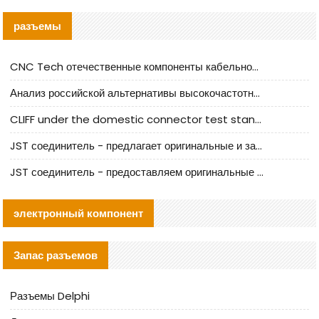
разъемы
CNC Tech отечественные компоненты кабельной арматуры оценка и руководство по производственному внедрению
Анализ российской альтернативы высокочастотных кабельных колодцев I-PEX
CLIFF under the domestic connector test standard update
JST соединитель - предлагает оригинальные и заменяющие JST NSHR-02V-S соединители
JST соединитель - предоставляем оригинальные JST GHR-09V-S соединители и их аналоги
электронный компонент
Запас разъемов
Разъемы Delphi