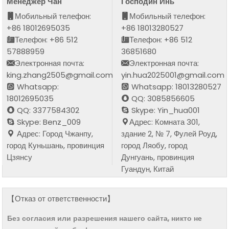
Менеджер Чан
Господин Инь
Мобильный телефон:
Мобильный телефон:
+86 18012695035
+86 18013280527
Телефон: +86 512
Телефон: +86 512
57888959
36851680
Электронная почта:
Электронная почта:
king.zhang2505@gmail.com
yin.hua2025001@gmail.com
Whatsapp:
Whatsapp: 18013280527
18012695035
QQ: 3085856605
QQ: 3377584302
Skype: Yin_hua001
Skype: Benz_009
Адрес: Комната 301,
Адрес: Город Чжанпу,
здание 2, № 7, Фулей Роуд,
город Куньшань, провинция
город Ляобу, город
Цзянсу
Дунгуань, провинция
Гуандун, Китай
【Отказ от ответственности】
Без согласия или разрешения нашего сайта, никто не