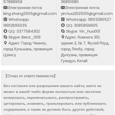
57888959
36851680
Электронная почта:
Электронная почта:
king.zhang2505@gmail.com
yin.hua2025001@gmail.com
Whatsapp:
Whatsapp: 18013280527
18012695035
QQ: 3085856605
QQ: 3377584302
Skype: Yin_hua001
Skype: Benz_009
Адрес: Комната 301,
Адрес: Город Чжанпу,
здание 2, № 7, Фулей Роуд,
город Куньшань, провинция
город Ляобу, город
Цзянсу
Дунгуань, провинция
Гуандун, Китай
【Отказ от ответственности】
Без согласия или разрешения нашего сайта, никто не
может в какой-либо форме полностью или частично
копировать, перепечатывать, распространять,
цитировать, изменять, транслировать или публиковать
содержание, а также не должно быть других действий,