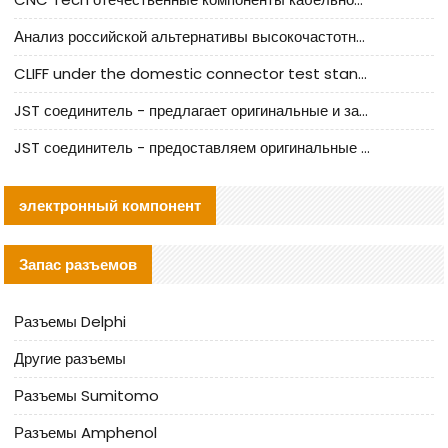
Анализ российской альтернативы высокочастотных кабельных колодцев I-PEX
CLIFF under the domestic connector test standard update
JST соединитель - предлагает оригинальные и заменяющие JST NSHR-02V-S соединители
JST соединитель - предоставляем оригинальные JST GHR-09V-S соединители и их аналоги
электронный компонент
Запас разъемов
Разъемы Delphi
Другие разъемы
Разъемы Sumitomo
Разъемы Amphenol