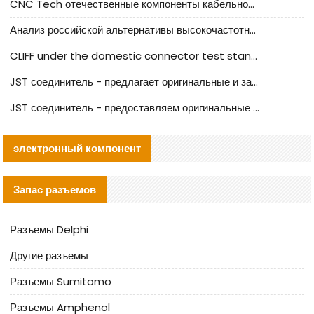
CNC Tech отечественные компоненты кабельной арматуры оценка и руководство по производственному внедрению
Анализ российской альтернативы высокочастотных кабельных колодцев I-PEX
CLIFF under the domestic connector test standard update
JST соединитель - предлагает оригинальные и заменяющие JST NSHR-02V-S соединители
JST соединитель - предоставляем оригинальные JST GHR-09V-S соединители и их аналоги
электронный компонент
Запас разъемов
Разъемы Delphi
Другие разъемы
Разъемы Sumitomo
Разъемы Amphenol