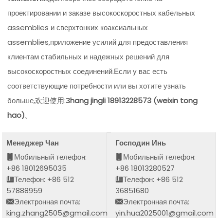
проектировании и заказе высокоскоростных кабельных
assemblies и сверхтонких коаксиальных
assemblies,приложение усилий для предоставления
клиентам стабильных и надежных решений для
высокоскоростных соединений.Если у вас есть
соответствующие потребности или вы хотите узнать
больше,欢迎使用:
Зhang jingli 18913228573 (weixin tong
hao)
。
Менеджер Чан
Господин Инь
Мобильный телефон:
Мобильный телефон:
+86 18012695035
+86 18013280527
Телефон: +86 512
Телефон: +86 512
57888959
36851680
Электронная почта:
Электронная почта:
king.zhang2505@gmail.com
yin.hua2025001@gmail.com