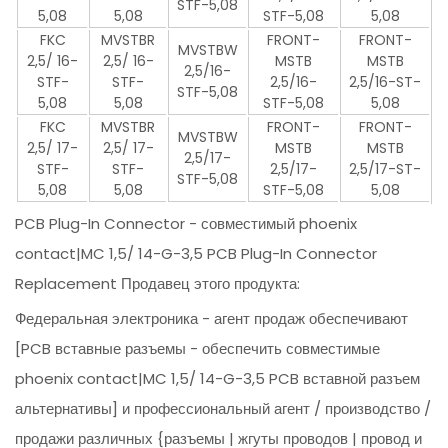
STF-5,08
5,08
5,08
STF-5,08
5,08
FKC
MVSTBR
FRONT-
FRONT-
MVSTBW
2,5/ 16-
2,5/ 16-
MSTB
MSTB
2,5/16-
STF-
STF-
2,5/16-
2,5/16-ST-
STF-5,08
5,08
5,08
STF-5,08
5,08
FKC
MVSTBR
FRONT-
FRONT-
MVSTBW
2,5/ 17-
2,5/ 17-
MSTB
MSTB
2,5/17-
STF-
STF-
2,5/17-
2,5/17-ST-
STF-5,08
5,08
5,08
STF-5,08
5,08
PCB Plug-In Connector - совместимый phoenix
contact|MC 1,5/ 14-G-3,5 PCB Plug-In Connector
Replacement Продавец этого продукта:
Федеральная электроника - агент продаж обеспечивают
[PCB вставные разъемы - обеспечить совместимые
phoenix contact|MC 1,5/ 14-G-3,5 PCB вставной разъем
альтернативы] и профессиональный агент / производство /
продажи различных {разъемы | жгуты проводов | провод и