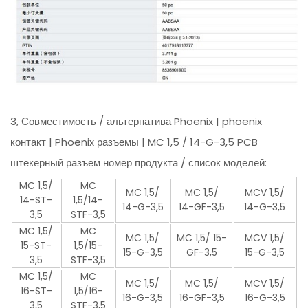
3, Совместимость / альтернатива Phoenix | phoenix
контакт | Phoenix разъемы | MC 1,5 / 14-G-3,5 PCB
штекерный разъем номер продукта / список моделей:
MC 1,5/
MC
MC 1,5/
MC 1,5/
MCV 1,5/
14-ST-
1,5/14-
14-G-3,5
14-GF-3,5
14-G-3,5
3,5
STF-3,5
MC 1,5/
MC
MC 1,5/
MC 1,5/ 15-
MCV 1,5/
15-ST-
1,5/15-
15-G-3,5
GF-3,5
15-G-3,5
3,5
STF-3,5
MC 1,5/
MC
MC 1,5/
MC 1,5/
MCV 1,5/
16-ST-
1,5/16-
16-G-3,5
16-GF-3,5
16-G-3,5
3,5
STF-3,5