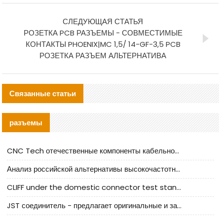
СЛЕДУЮЩАЯ СТАТЬЯ
РОЗЕТКА PCB РАЗЪЕМЫ - СОВМЕСТИМЫЕ
КОНТАКТЫ PHOENIX|MC 1,5/ 14-GF-3,5 PCB
РОЗЕТКА РАЗЪЕМ АЛЬТЕРНАТИВА
Связанные статьи
разъемы
CNC Tech отечественные компоненты кабельной арматуры оценка и руководство по производственному внедрению
Анализ российской альтернативы высокочастотных кабельных колодцев I-PEX
CLIFF under the domestic connector test standard update
JST соединитель - предлагает оригинальные и заменяющие JST NSHR-02V-S соединители