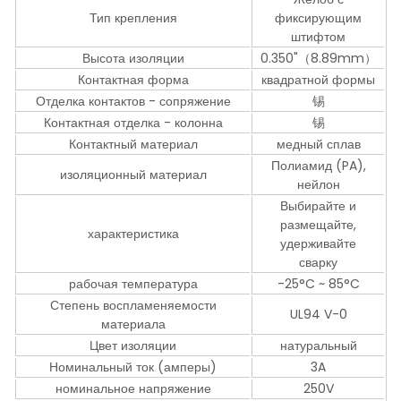
Тип крепления
фиксирующим
штифтом
Высота изоляции
0.350"（8.89mm）
Контактная форма
квадратной формы
Отделка контактов - сопряжение
锡
Контактная отделка - колонна
锡
Контактный материал
медный сплав
Полиамид (PA),
изоляционный материал
нейлон
Выбирайте и
размещайте,
характеристика
удерживайте
сварку
рабочая температура
-25°C ~ 85°C
Степень воспламеняемости
UL94 V-0
материала
Цвет изоляции
натуральный
Номинальный ток (амперы)
3A
номинальное напряжение
250V