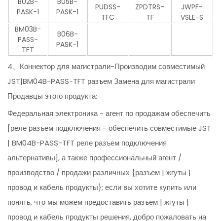
B02B-
B05B-
PUDSS-
ZPDTRS-
JWPF-
PASK-1
PASK-1
TFC
TF
VSLE-S
BM03B-
B06B-
PASS-
PASK-1
TFT
4、Коннектор для магистрали-Производим совместимый
JST|BM04B-PASS-TFT разъем Замена для магистрали
Продавцы этого продукта:
Федеральная электроника - агент по продажам обеспечить
[реле разъем подключения - обеспечить совместимые JST
| BM04B-PASS-TFT реле разъем подключения
альтернативы], а также профессиональный агент /
производство / продажи различных {разъем | жгуты |
провод и кабель продукты}; если вы хотите купить или
понять, что мы можем предоставить разъем | жгуты |
провод и кабель продукты решения, добро пожаловать на