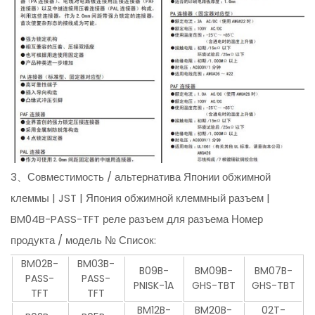
3、Совместимость / альтернатива Японии обжимной
клеммы | JST | Япония обжимной клеммный разъем |
BM04B-PASS-TFT реле разъем для разъема Номер
продукта / модель № Список:
BM02B-
BM03B-
B09B-
BM09B-
BM07B-
PASS-
PASS-
PNISK-1A
GHS-TBT
GHS-TBT
TFT
TFT
BM12B-
BM20B-
02T-