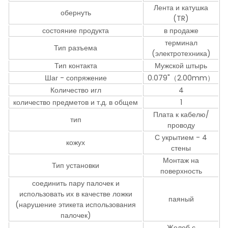
Лента и катушка
обернуть
(TR)
состояние продукта
в продаже
терминал
Тип разъема
(электротехника)
Тип контакта
Мужской штырь
Шаг - сопряжение
0.079"（2.00mm）
Количество игл
4
количество предметов и т.д. в общем
1
Плата к кабелю/
тип
проводу
С укрытием - 4
кожух
стены
Монтаж на
Тип установки
поверхность
соединить пару палочек и
использовать их в качестве ложки
паяный
(нарушение этикета использования
палочек)
Желоб с