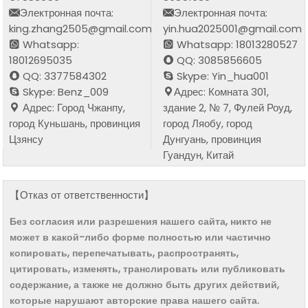
Электронная почта:
Электронная почта:
king.zhang2505@gmail.com
yin.hua2025001@gmail.com
Whatsapp:
Whatsapp: 18013280527
18012695035
QQ: 3085856605
QQ: 3377584302
Skype: Yin_hua001
Skype: Benz_009
Адрес: Комната 301,
Адрес: Город Чжанпу,
здание 2, № 7, Фулей Роуд,
город Куньшань, провинция
город Ляобу, город
Цзянсу
Дунгуань, провинция
Гуандун, Китай
【Отказ от ответственности】
Без согласия или разрешения нашего сайта, никто не
может в какой-либо форме полностью или частично
копировать, перепечатывать, распространять,
цитировать, изменять, транслировать или публиковать
содержание, а также не должно быть других действий,
которые нарушают авторские права нашего сайта.