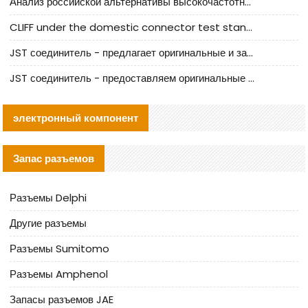
Анализ российской альтернативы высокочастотных кабельных колодцев I-PEX
CLIFF under the domestic connector test standard update
JST соединитель - предлагает оригинальные и заменяющие JST NSHR-02V-S соединители
JST соединитель - предоставляем оригинальные JST GHR-09V-S соединители и их аналоги
электронный компонент
Запас разъемов
Разъемы Delphi
Другие разъемы
Разъемы Sumitomo
Разъемы Amphenol
Запасы разъемов JAE