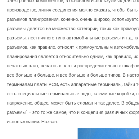
электронных компонентов, в основном используемых для с
производстве, линия соединения можно сказать, чтобы быт
разъемов планирования, конечно, очень широко, используе
разъемы делятся на множество категорий, таких как прямо
разъемы, лестничного типа автомобильные разъемы и т.д., 
разъемов, как правило, относят к прямоугольным автомоби
планирования является относительно одним, как правило, ис
печатных плат, печатных плат и распределительных шкафов
все больше и больше, и все больше и больше типов. В наст
терминалам платы PCB, есть аппаратные терминалы, гайки т
есть специальные терминальные ряды, клеммные коробки, п
напряжение, общее, может быть сломан и так далее. В обще
разъемы" - это то же самое, что и концепция различных фо
использовании. Назван.