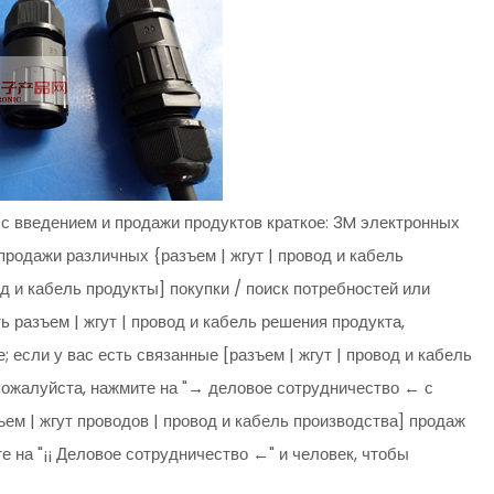
 с введением и продажи продуктов краткое: 3M электронных
продажи различных {разъем | жгут | провод и кабель
вод и кабель продукты] покупки / поиск потребностей или
 разъем | жгут | провод и кабель решения продукта,
 если у вас есть связанные [разъем | жгут | провод и кабель
пожалуйста, нажмите на "→ деловое сотрудничество ← с
ъем | жгут проводов | провод и кабель производства] продаж
е на "¡¡ Деловое сотрудничество ←" и человек, чтобы