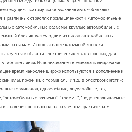
оединения между цепью и цепью. В промышленном
ь вездесущим, поэтому использование автомобильных
тся в различных отраслях промышленности. Автомобильные
угольные автомобильные разъемы, круглые автомобильные
клеммный блок является одним из видов автомобильных
льным разъемам. Использование клеммной колодки
пользуется в области электрических и электронных, для
 в таблице линии. Использование терминала планирования
оящее время наиболее широко используются в дополнение к
ерминалы, пружинные терминалы и т.д., в электроэнергетике
олные терминалов, однослойные, двухслойные, ток,
м, "автомобильные разъемы", "клеммы", "водонепроницаемые
рм выражения, основанная на различном практическом