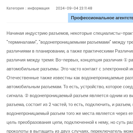
Категория：информация
2024-09-04 23:11:48
Профессиональное агентств
Начиная индустрию разъемов, некоторые специалисты-практ
"терминалами", "водонепроницаемыми разъемами" между тр
различиями в планировании, а также практическими Различи
различия между тремя: Во-первых, концепция различия ① р
автомобильные разъемы. Это часто контакт с электронной и
Отечественные также известны как водонепроницаемые разъе
автомобильным разъемам. То есть, устройство, которое соед
сигнала. ② водонепроницаемый разъем является одним из 
разъема, состоит из 2 частей, то есть, подключить, и разъе
водонепроницаемый разъем того же места является через ег
цель преобразования цепи, подключенной к нему, но суть р
проколоты в вытащить из двух случаях, переключатель може