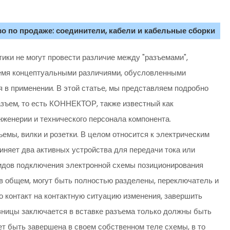
о по продаже: соединители, кабели и кабельные сборки
ики не могут провести различие между "разъемами",
емя концептуальными различиями, обусловленными
я в применении. В этой статье, мы представляем подробно
азъем, то есть КОННЕКТОР, также известный как
нженерии и технического персонала компонента.
мы, вилки и розетки. В целом относится к электрическим
иняет два активных устройства для передачи тока или
видов подключения электронной схемы позиционирования
м, в общем, могут быть полностью разделены, переключатель и
о контакт на контактную ситуацию изменения, завершить
азницы заключается в вставке разъема только должны быть
т быть завершена в своем собственном теле схемы, в то