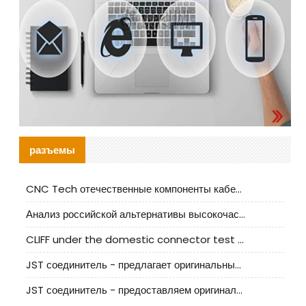
разъемы
CNC Tech отечественные компоненты кабельной арматуры оценка и руководство по производственному внедрению
Анализ российской альтернативы высокочастотных кабельных колодцев I-PEX
CLIFF under the domestic connector test standard update
JST соединитель - предлагает оригинальные и заменяющие JST NSHR-02V-S соединители
JST соединитель - предоставляем оригинальные JST GHR-09V-S соединители и их аналоги