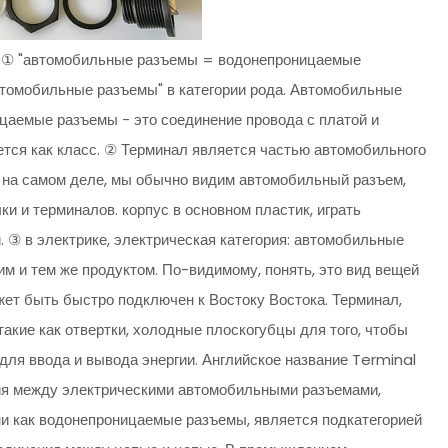
ю ① "автомобильные разъемы = водонепроницаемые
втомобильные разъемы" в категории рода. Автомобильные
цаемые разъемы - это соединение провода с платой и
тся как класс. ② Терминал является частью автомобильного
 на самом деле, мы обычно видим автомобильный разъем,
ки и терминалов. корпус в основном пластик, играть
. ③ в электрике, электрическая категория: автомобильные
м и тем же продуктом. По-видимому, понять, это вид вещей
ожет быть быстро подключен к Востоку Востока. Терминал,
такие как отвертки, холодные плоскогубцы для того, чтобы
 для ввода и вывода энергии. Английское название Terminal
чия между электрическими автомобильными разъемами,
 как водонепроницаемые разъемы, является подкатегорией